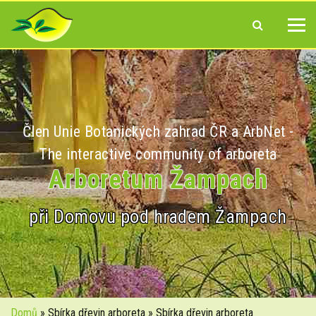
Člen Unie Botanických zahrad ČR a ArbNet -
The interactive community of arboreta
Arboretum Žampach
při Domovu pod hradem Žampach
Domů
» Sbírka dřevin arboreta » Sbírka dřevin arboreta