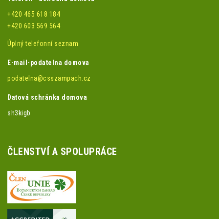
+420 465 618 184
+420 603 569 564
Úplný telefonní seznam
E-mail-podatelna domova
podatelna@csszampach.cz
Datová schránka domova
sh3kigb
ČLENSTVÍ A SPOLUPRÁCE