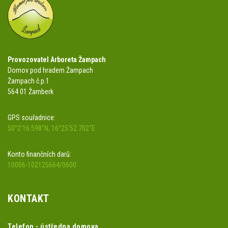
Provozovatel Arboreta Žampach
Domov pod hradem Žampach
Žampach č.p.1
564 01 Žamberk
GPS souřadnice:
50°2'16.598"N, 16°25'52.702"E
Konto finančních darů:
10006-102125664/0600
KONTAKT
Telefon - ústředna domova