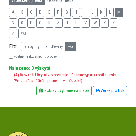
vědeckého jména
českého jména
A
B
C
D
E
F
G
H
I
J
K
L
M
N
O
P
Q
R
S
T
U
V
W
X
Y
Z
vše
Filtr:
jen byliny
jen dřeviny
vše
včetně neaktuálních položek
Nalezeno: 0 výskytů
(
Aplikované filtry:
název obsahuje: "Chamaecyparis nootkatensis
'Pendula'"; počáteční písmeno: M - vědecké)
Zobrazit vybrané na mapě
Verze pro tisk