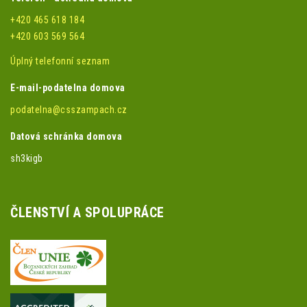
+420 465 618 184
+420 603 569 564
Úplný telefonní seznam
E-mail-podatelna domova
podatelna@csszampach.cz
Datová schránka domova
sh3kigb
ČLENSTVÍ A SPOLUPRÁCE