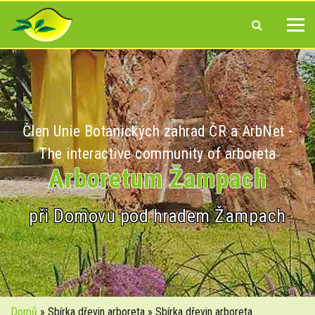
Člen Unie Botanických zahrad ČR a ArbNet -
The interactive community of arboreta
Arboretum Žampach
při Domovu pod hradem Žampach
Domů
» Sbírka dřevin arboreta » Sbírka dřevin arboreta