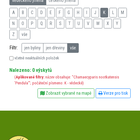
vědeckého jména
českého jména
A
B
C
D
E
F
G
H
I
J
K
L
M
N
O
P
Q
R
S
T
U
V
W
X
Y
Z
vše
Filtr:
jen byliny
jen dřeviny
vše
včetně neaktuálních položek
Nalezeno: 0 výskytů
(
Aplikované filtry:
název obsahuje: "Chamaecyparis nootkatensis
'Pendula'"; počáteční písmeno: K - vědecké)
Zobrazit vybrané na mapě
Verze pro tisk