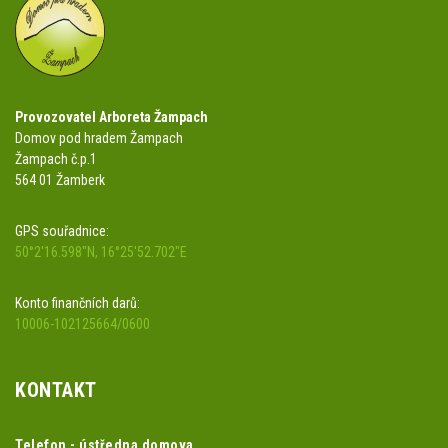
Provozovatel Arboreta Žampach
Domov pod hradem Žampach
Žampach č.p.1
564 01 Žamberk
GPS souřadnice:
50°2'16.598"N, 16°25'52.702"E
Konto finančních darů:
10006-102125664/0600
KONTAKT
Telefon - ústředna domova