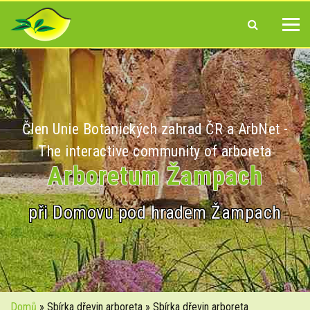
Člen Unie Botanických zahrad ČR a ArbNet -
The interactive community of arboreta
Arboretum Žampach
při Domovu pod hradem Žampach
Domů
» Sbírka dřevin arboreta » Sbírka dřevin arboreta