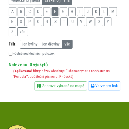
vědeckého jména
českého jména
A
B
C
D
E
F
G
H
I
J
K
L
M
N
O
P
Q
R
S
T
U
V
W
X
Y
Z
vše
Filtr:
jen byliny
jen dřeviny
vše
včetně neaktuálních položek
Nalezeno: 0 výskytů
(
Aplikované filtry:
název obsahuje: "Chamaecyparis nootkatensis
'Pendula'"; počáteční písmeno: F - české)
Zobrazit vybrané na mapě
Verze pro tisk