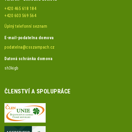
+420 465 618 184
+420 603 569 564
Úplný telefonní seznam
E-mail-podatelna domova
podatelna@csszampach.cz
Datová schránka domova
sh3kigb
ČLENSTVÍ A SPOLUPRÁCE