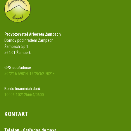
Provozovatel Arboreta Žampach
Domov pod hradem Žampach
Žampach č.p.1
564 01 Žamberk
GPS souřadnice:
50°2'16.598"N, 16°25'52.702"E
Konto finančních darů:
10006-102125664/0600
KONTAKT
Telefon - ústředna domova