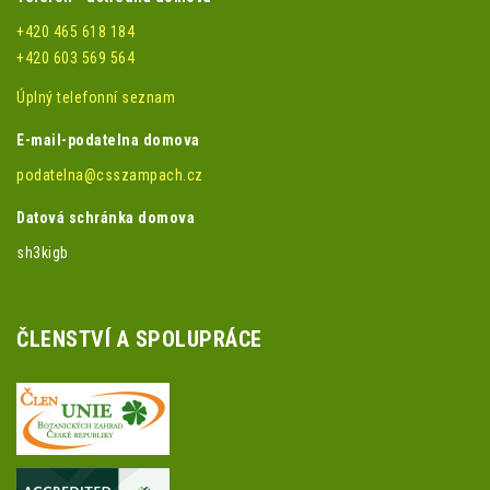
+420 465 618 184
+420 603 569 564
Úplný telefonní seznam
E-mail-podatelna domova
podatelna@csszampach.cz
Datová schránka domova
sh3kigb
ČLENSTVÍ A SPOLUPRÁCE