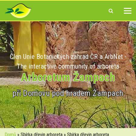
Člen Unie Botanických zahrad ČR a ArbNet -
The interactive community of arboreta
Arboretum Žampach
při Domovu pod hradem Žampach
Domů
» Sbírka dřevin arboreta » Sbírka dřevin arboreta