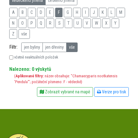
vědeckého jména
českého jména
A
B
C
D
E
F
G
H
I
J
K
L
M
N
O
P
Q
R
S
T
U
V
W
X
Y
Z
vše
Filtr:
jen byliny
jen dřeviny
vše
včetně neaktuálních položek
Nalezeno: 0 výskytů
(
Aplikované filtry:
název obsahuje: "Chamaecyparis nootkatensis
'Pendula'"; počáteční písmeno: F - vědecké)
Zobrazit vybrané na mapě
Verze pro tisk