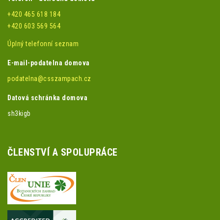
+420 465 618 184
+420 603 569 564
Úplný telefonní seznam
E-mail-podatelna domova
podatelna@csszampach.cz
Datová schránka domova
sh3kigb
ČLENSTVÍ A SPOLUPRÁCE