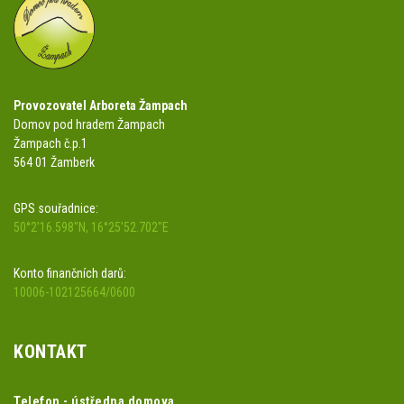
Provozovatel Arboreta Žampach
Domov pod hradem Žampach
Žampach č.p.1
564 01 Žamberk
GPS souřadnice:
50°2'16.598"N, 16°25'52.702"E
Konto finančních darů:
10006-102125664/0600
KONTAKT
Telefon - ústředna domova