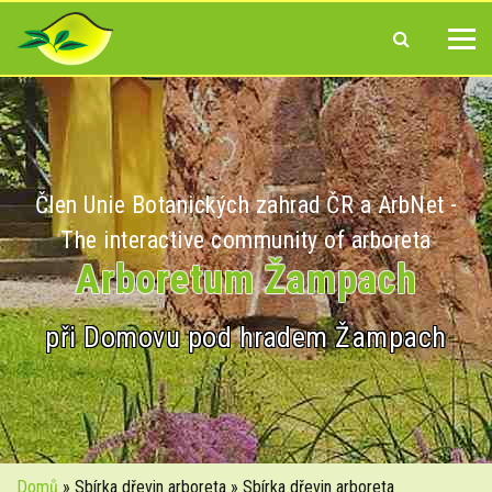
Člen Unie Botanických zahrad ČR a ArbNet -
The interactive community of arboreta
Arboretum Žampach
při Domovu pod hradem Žampach
Domů
» Sbírka dřevin arboreta » Sbírka dřevin arboreta