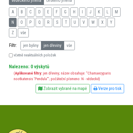
vědeckého jména
českého jména
A
B
C
D
E
F
G
H
I
J
K
L
M
N
O
P
Q
R
S
T
U
V
W
X
Y
Z
vše
Filtr:
jen byliny
jen dřeviny
vše
včetně neaktuálních položek
Nalezeno: 0 výskytů
(
Aplikované filtry:
jen dřeviny; název obsahuje: "Chamaecyparis
nootkatensis 'Pendula'"; počáteční písmeno: N - vědecké)
Zobrazit vybrané na mapě
Verze pro tisk