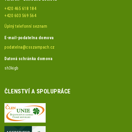
+420 465 618 184
+420 603 569 564
Úplný telefonní seznam
E-mail-podatelna domova
podatelna@csszampach.cz
Datová schránka domova
sh3kigb
ČLENSTVÍ A SPOLUPRÁCE