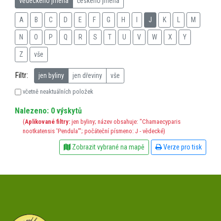
vědeckého jména
českého jména
A
B
C
D
E
F
G
H
I
J
K
L
M
N
O
P
Q
R
S
T
U
V
W
X
Y
Z
vše
Filtr:
jen byliny
jen dřeviny
vše
včetně neaktuálních položek
Nalezeno: 0 výskytů
(
Aplikované filtry:
jen byliny; název obsahuje: "Chamaecyparis
nootkatensis 'Pendula'"; počáteční písmeno: J - vědecké)
Zobrazit vybrané na mapě
Verze pro tisk