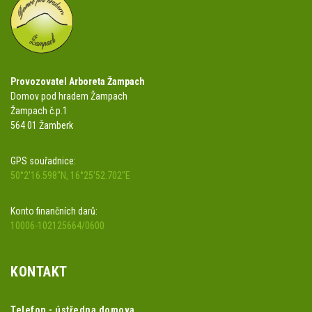
Provozovatel Arboreta Žampach
Domov pod hradem Žampach
Žampach č.p.1
564 01 Žamberk
GPS souřadnice:
50°2'16.598"N, 16°25'52.702"E
Konto finančních darů:
10006-102125664/0600
KONTAKT
Telefon - ústředna domova