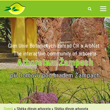
Člen Unie Botanických zahrad ČR a ArbNet -
The interactive community of arboreta
Arboretum Žampach
při Domovu pod hradem Žampach
Domů
» Sbírka dřevin arboreta » Sbírka dřevin arboreta