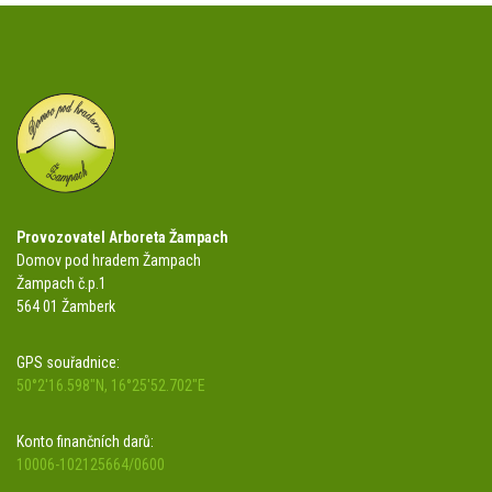
Provozovatel Arboreta Žampach
Domov pod hradem Žampach
Žampach č.p.1
564 01 Žamberk
GPS souřadnice:
50°2'16.598"N, 16°25'52.702"E
Konto finančních darů:
10006-102125664/0600