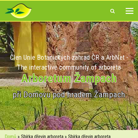
Člen Unie Botanických zahrad ČR a ArbNet -
The interactive community of arboreta
Arboretum Žampach
při Domovu pod hradem Žampach
Domů
» Sbírka dřevin arboreta » Sbírka dřevin arboreta