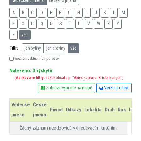
vědeckého jména
českého jména
A
B
C
D
E
F
G
H
I
J
K
L
M
N
O
P
Q
R
S
T
U
V
W
X
Y
Z
vše
Filtr:
jen byliny
jen dřeviny
vše
včetně neaktuálních položek
Nalezeno: 0 výskytů
(
Aplikované filtry:
název obsahuje: "Abies koreana 'Kristallkungel'")
Zobrazit vybrané na mapě
Verze pro tisk
Vědecké
České
Původ
Odkazy
Lokalita
Druh
Rok
Info
jméno
jméno
Žádný záznam neodpovídá vyhledávacím kritériím.