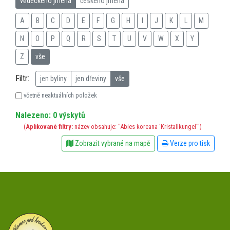
vědeckého jména
českého jména
A
B
C
D
E
F
G
H
I
J
K
L
M
N
O
P
Q
R
S
T
U
V
W
X
Y
Z
vše
Filtr:
jen byliny
jen dřeviny
vše
včetně neaktuálních položek
Nalezeno: 0 výskytů
(
Aplikované filtry:
název obsahuje: "Abies koreana 'Kristallkungel'")
Zobrazit vybrané na mapě
Verze pro tisk