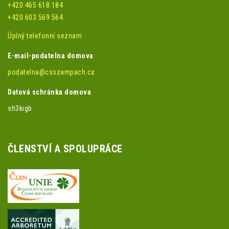
+420 465 618 184
+420 603 569 564
Úplný telefonní seznam
E-mail-podatelna domova
podatelna@csszampach.cz
Datová schránka domova
sh3kigb
ČLENSTVÍ A SPOLUPRÁCE