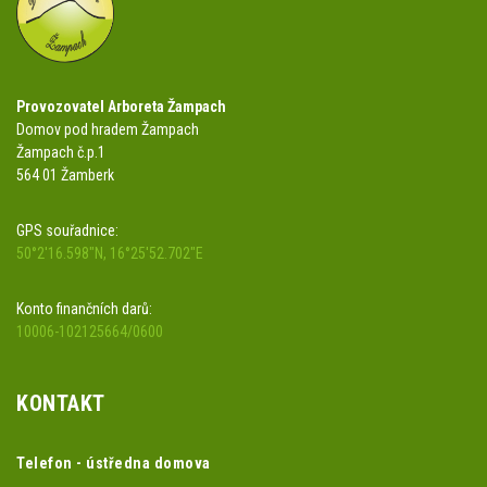
Provozovatel Arboreta Žampach
Domov pod hradem Žampach
Žampach č.p.1
564 01 Žamberk
GPS souřadnice:
50°2'16.598"N, 16°25'52.702"E
Konto finančních darů:
10006-102125664/0600
KONTAKT
Telefon - ústředna domova