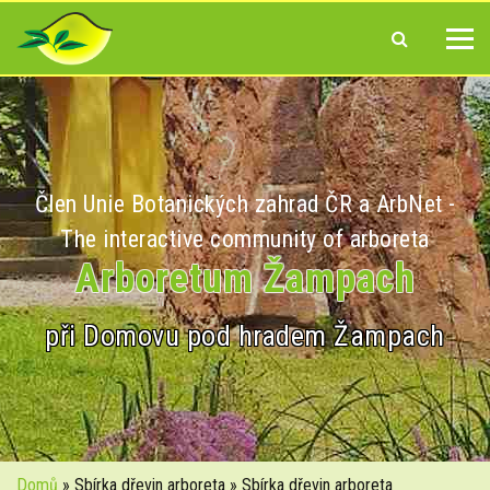
Člen Unie Botanických zahrad ČR a ArbNet -
The interactive community of arboreta
Arboretum Žampach
při Domovu pod hradem Žampach
Domů
» Sbírka dřevin arboreta » Sbírka dřevin arboreta