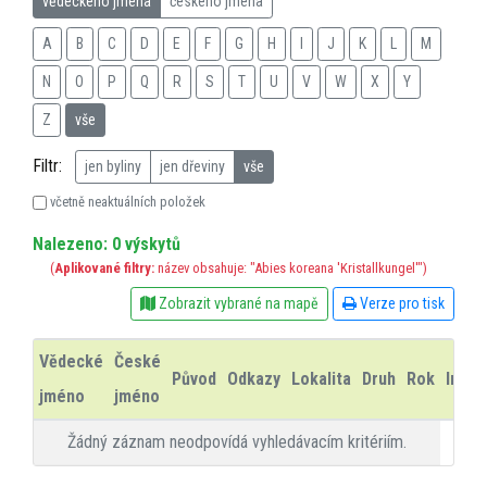
vědeckého jména
českého jména
A
B
C
D
E
F
G
H
I
J
K
L
M
N
O
P
Q
R
S
T
U
V
W
X
Y
Z
vše
Filtr:
jen byliny
jen dřeviny
vše
včetně neaktuálních položek
Nalezeno: 0 výskytů
(
Aplikované filtry:
název obsahuje: "Abies koreana 'Kristallkungel'")
Zobrazit vybrané na mapě
Verze pro tisk
Vědecké
České
Původ
Odkazy
Lokalita
Druh
Rok
Info
jméno
jméno
Žádný záznam neodpovídá vyhledávacím kritériím.