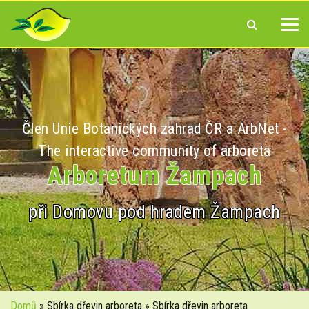
Člen Unie Botanických zahrad ČR a ArbNet -
The interactive community of arboreta
Arboretum Žampach
při Domovu pod hradem Žampach
Domů
» Sbírka dřevin arboreta » Sbírka dřevin arboreta