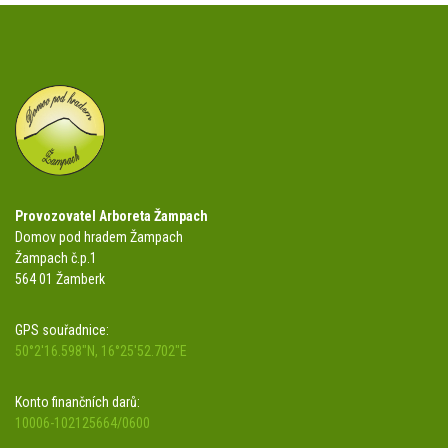
Provozovatel Arboreta Žampach
Domov pod hradem Žampach
Žampach č.p.1
564 01 Žamberk
GPS souřadnice:
50°2'16.598"N, 16°25'52.702"E
Konto finančních darů:
10006-102125664/0600