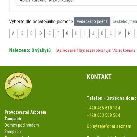
Vyberte dle počátečního písmene
vědeckého jména
českého jmé
A
B
C
D
E
F
G
H
I
J
K
L
M
N
Nalezeno: 0 výskytů
(
Aplikované filtry:
název obsahuje: "Abies koreana '
KONTAKT
Telefon - ústředna dom
+420 465 618 184
Provozovatel Arboreta
+420 603 569 564
Žampach
Domov pod hradem
Úplný telefonní seznam
Žampach