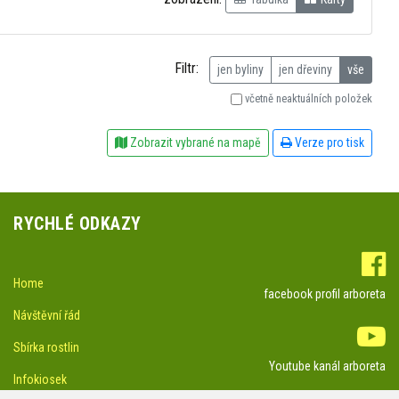
Filtr:
jen byliny
jen dřeviny
vše
včetně neaktuálních položek
Zobrazit vybrané na mapě
Verze pro tisk
RYCHLÉ ODKAZY
Home
facebook profil arboreta
Návštěvní řád
Sbírka rostlin
Youtube kanál arboreta
Infokiosek