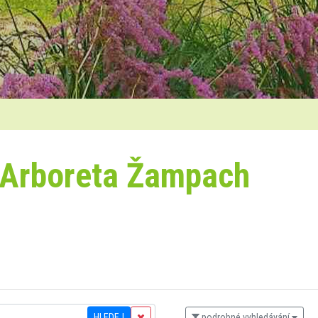
 Arboreta Žampach
HLEDEJ
podrobné vyhledávání