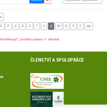
na
O
P
Q
R
S
T
U
V
W
X
Y
Z
vše
Kristallkungel'"; počáteční písmeno: V - vědecké)
ČLENSTVÍ A SPOLUPRÁCE
ova