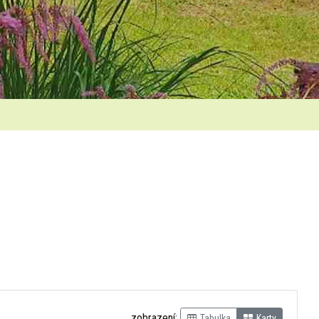
zobrazení:
Tabulka
Karty