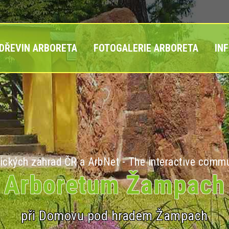
 DŘEVIN ARBORETA
FOTOGALERIE ARBORETA
IN
ických zahrad ČR a ArbNet - The interactive commu
Arboretum Žampach
při Domovu pod hradem Žampach