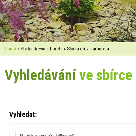
Domů
» Sbírka dřevin arboreta » Sbírka dřevin arboreta
Vyhledávání
ve sbírce
Vyhledat: