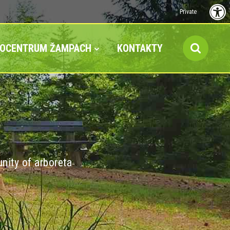
Private
FOCENTRUM ŽAMPACH
KONTAKTY
nity of arboreta