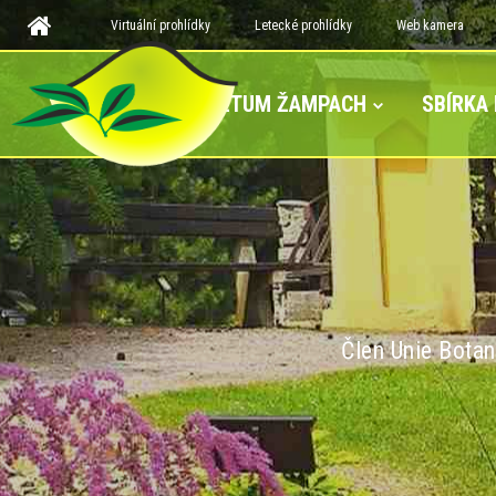
Virtuální prohlídky
Letecké prohlídky
Web kamera
ARBORETUM ŽAMPACH
SBÍRKA
Člen Unie Botan