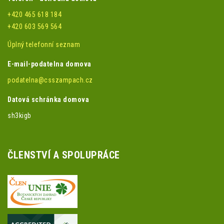
+420 465 618 184
+420 603 569 564
Úplný telefonní seznam
E-mail-podatelna domova
podatelna@csszampach.cz
Datová schránka domova
sh3kigb
ČLENSTVÍ A SPOLUPRÁCE