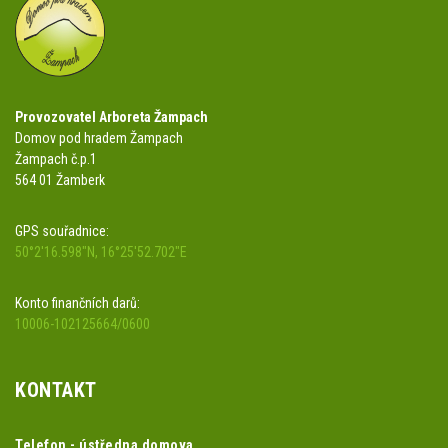
Provozovatel Arboreta Žampach
Domov pod hradem Žampach
Žampach č.p.1
564 01 Žamberk
GPS souřadnice:
50°2'16.598"N, 16°25'52.702"E
Konto finančních darů:
10006-102125664/0600
KONTAKT
Telefon - ústředna domova