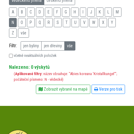
vědeckého jména
českého jména
A
B
C
D
E
F
G
H
I
J
K
L
M
N
O
P
Q
R
S
T
U
V
W
X
Y
Z
vše
Filtr:
jen byliny
jen dřeviny
vše
včetně neaktuálních položek
Nalezeno: 0 výskytů
(
Aplikované filtry:
název obsahuje: "Abies koreana 'Kristallkungel'";
počáteční písmeno: N - vědecké)
Zobrazit vybrané na mapě
Verze pro tisk