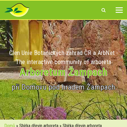
Člen Unie Botanických zahrad ČR a ArbNet -
The interactive community of arboreta
Arboretum Žampach
při Domovu pod hradem Žampach
Domů
» Sbírka dřevin arboreta » Sbírka dřevin arboreta