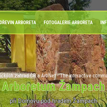
 DŘEVIN ARBORETA
FOTOGALERIE ARBORETA
IN
ických zahrad ČR a ArbNet - The interactive commu
Arboretum Žampach
při Domovu pod hradem Žampach