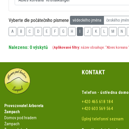
Vyberte dle počátečního písmene
vědeckého jména
českého jmé
A
B
C
D
E
F
G
H
I
J
K
L
M
N
Nalezeno: 0 výskytů
(
Aplikované filtry:
název obsahuje: "Abies koreana 'K
KONTAKT
Telefon - ústředna dom
+420 465 618 184
Provozovatel Arboreta
+420 603 569 564
Žampach
Domov pod hradem
Úplný telefonní seznam
Žampach