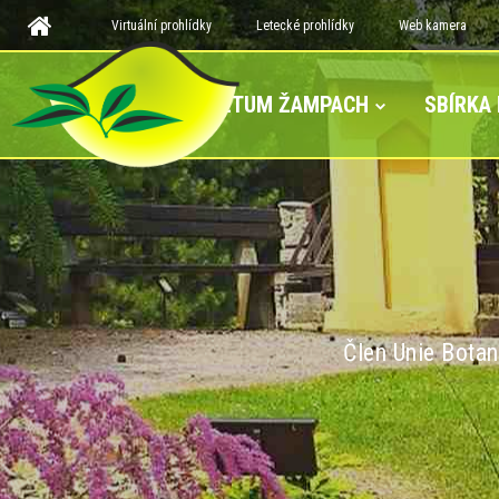
Virtuální prohlídky
Letecké prohlídky
Web kamera
ARBORETUM ŽAMPACH
SBÍRKA
Člen Unie Botan