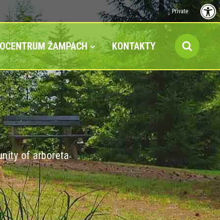
Private
FOCENTRUM ŽAMPACH
KONTAKTY
nity of arboreta