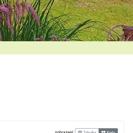
zobrazení:
Tabulka
Karty