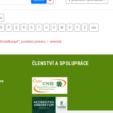
na
O
P
Q
R
S
T
U
V
W
X
Y
Z
vše
ristallkungel'"; počáteční písmeno: I - vědecké)
ČLENSTVÍ A SPOLUPRÁCE
ova