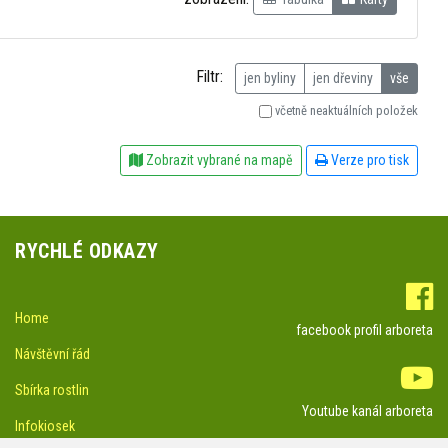
Filtr:
jen byliny
jen dřeviny
vše
včetně neaktuálních položek
Zobrazit vybrané na mapě
Verze pro tisk
RYCHLÉ ODKAZY
Home
facebook profil arboreta
Návštěvní řád
Sbírka rostlin
Youtube kanál arboreta
Infokiosek