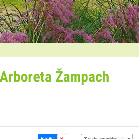
 Arboreta Žampach
HLEDEJ
podrobné vyhledávání