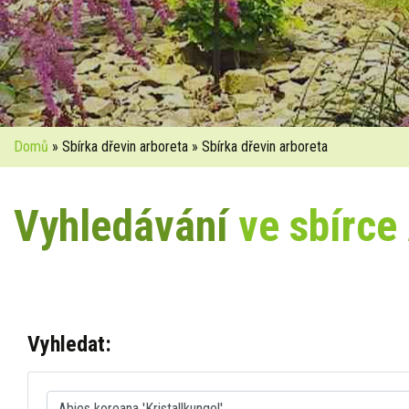
Domů
» Sbírka dřevin arboreta » Sbírka dřevin arboreta
Vyhledávání
ve sbírce
Vyhledat: