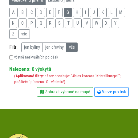
vědeckého jména
českého jména
A
B
C
D
E
F
G
H
I
J
K
L
M
N
O
P
Q
R
S
T
U
V
W
X
Y
Z
vše
Filtr:
jen byliny
jen dřeviny
vše
včetně neaktuálních položek
Nalezeno: 0 výskytů
(
Aplikované filtry:
název obsahuje: "Abies koreana 'Kristallkungel'";
počáteční písmeno: G - vědecké)
Zobrazit vybrané na mapě
Verze pro tisk