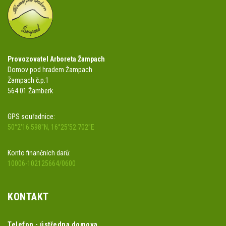
Provozovatel Arboreta Žampach
Domov pod hradem Žampach
Žampach č.p.1
564 01 Žamberk
GPS souřadnice:
50°2'16.598"N, 16°25'52.702"E
Konto finančních darů:
10006-102125664/0600
KONTAKT
Telefon - ústředna domova