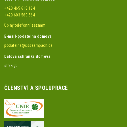
+420 465 618 184
+420 603 569 564
Úplný telefonní seznam
E-mail-podatelna domova
podatelna@csszampach.cz
Datová schránka domova
sh3kigb
ČLENSTVÍ A SPOLUPRÁCE