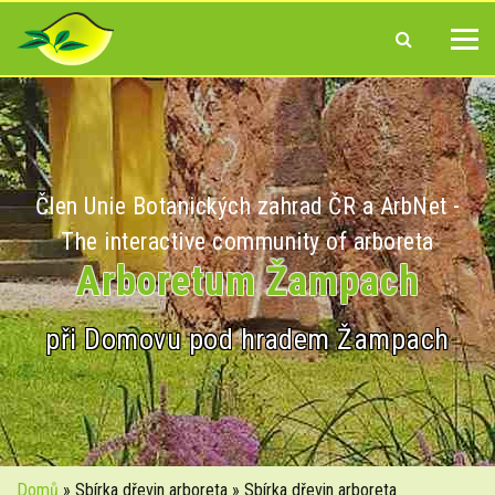
Člen Unie Botanických zahrad ČR a ArbNet -
The interactive community of arboreta
Arboretum Žampach
při Domovu pod hradem Žampach
Domů
» Sbírka dřevin arboreta » Sbírka dřevin arboreta