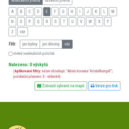
vědeckého jména
českého jména
A
B
C
D
E
F
G
H
I
J
K
L
M
N
O
P
Q
R
S
T
U
V
W
X
Y
Z
vše
Filtr:
jen byliny
jen dřeviny
vše
včetně neaktuálních položek
Nalezeno: 0 výskytů
(
Aplikované filtry:
název obsahuje: "Abies koreana 'Kristallkungel'";
počáteční písmeno: E - vědecké)
Zobrazit vybrané na mapě
Verze pro tisk