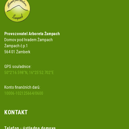
Provozovatel Arboreta Žampach
Domov pod hradem Žampach
Žampach č.p.1
564 01 Žamberk
GPS souřadnice:
50°2'16.598"N, 16°25'52.702"E
Konto finančních darů:
10006-102125664/0600
KONTAKT
Telefon - ústředna domova