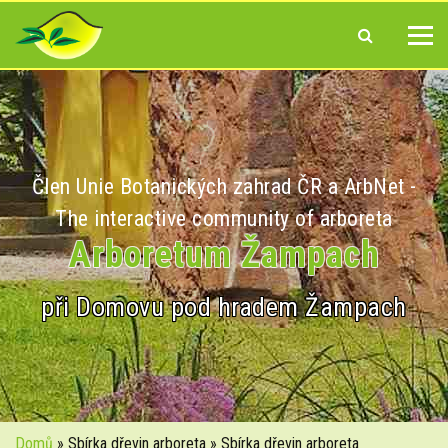
Člen Unie Botanických zahrad ČR a ArbNet -
The interactive community of arboreta
Arboretum Žampach
při Domovu pod hradem Žampach
Domů
» Sbírka dřevin arboreta » Sbírka dřevin arboreta