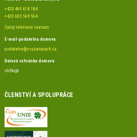
+420 465 618 184
+420 603 569 564
Úplný telefonní seznam
E-mail-podatelna domova
podatelna@csszampach.cz
Datová schránka domova
sh3kigb
ČLENSTVÍ A SPOLUPRÁCE