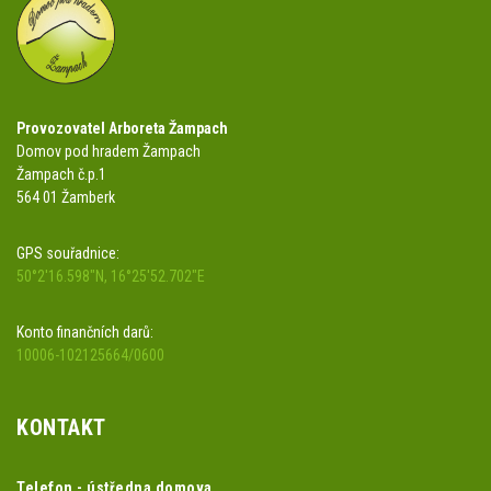
Provozovatel Arboreta Žampach
Domov pod hradem Žampach
Žampach č.p.1
564 01 Žamberk
GPS souřadnice:
50°2'16.598"N, 16°25'52.702"E
Konto finančních darů:
10006-102125664/0600
KONTAKT
Telefon - ústředna domova