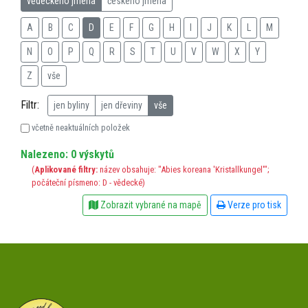
vědeckého jména
českého jména
A
B
C
D
E
F
G
H
I
J
K
L
M
N
O
P
Q
R
S
T
U
V
W
X
Y
Z
vše
Filtr:
jen byliny
jen dřeviny
vše
včetně neaktuálních položek
Nalezeno: 0 výskytů
(
Aplikované filtry:
název obsahuje: "Abies koreana 'Kristallkungel'";
počáteční písmeno: D - vědecké)
Zobrazit vybrané na mapě
Verze pro tisk