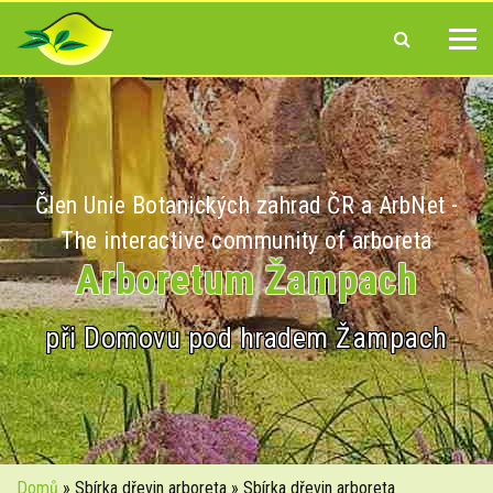
Člen Unie Botanických zahrad ČR a ArbNet -
The interactive community of arboreta
Arboretum Žampach
při Domovu pod hradem Žampach
Domů
» Sbírka dřevin arboreta » Sbírka dřevin arboreta