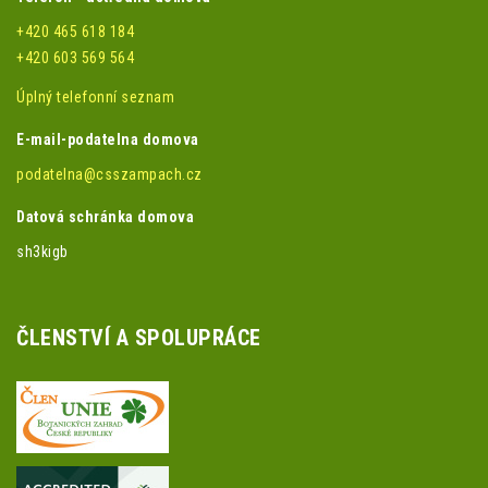
+420 465 618 184
+420 603 569 564
Úplný telefonní seznam
E-mail-podatelna domova
podatelna@csszampach.cz
Datová schránka domova
sh3kigb
ČLENSTVÍ A SPOLUPRÁCE