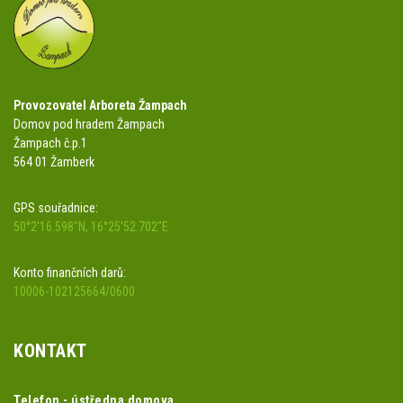
Provozovatel Arboreta Žampach
Domov pod hradem Žampach
Žampach č.p.1
564 01 Žamberk
GPS souřadnice:
50°2'16.598"N, 16°25'52.702"E
Konto finančních darů:
10006-102125664/0600
KONTAKT
Telefon - ústředna domova