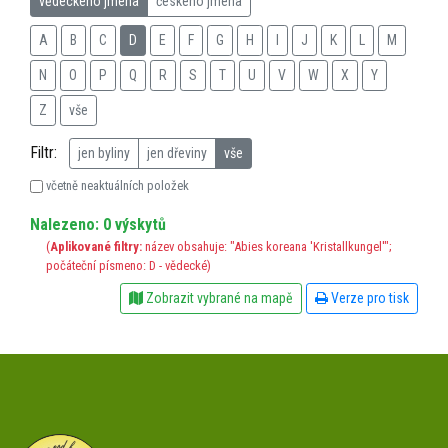
vědeckého jména
českého jména
A
B
C
D
E
F
G
H
I
J
K
L
M
N
O
P
Q
R
S
T
U
V
W
X
Y
Z
vše
Filtr:
jen byliny
jen dřeviny
vše
včetně neaktuálních položek
Nalezeno: 0 výskytů
(
Aplikované filtry:
název obsahuje: "Abies koreana 'Kristallkungel'";
počáteční písmeno: D - vědecké)
Zobrazit vybrané na mapě
Verze pro tisk