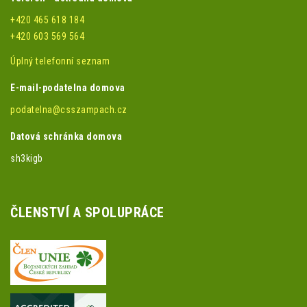
+420 465 618 184
+420 603 569 564
Úplný telefonní seznam
E-mail-podatelna domova
podatelna@csszampach.cz
Datová schránka domova
sh3kigb
ČLENSTVÍ A SPOLUPRÁCE