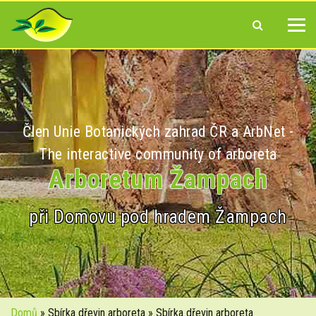
Člen Unie Botanických zahrad ČR a ArbNet -
The interactive community of arboreta
Arboretum Žampach
při Domovu pod hradem Žampach
Domů
» Sbírka dřevin arboreta » Sbírka dřevin arboreta