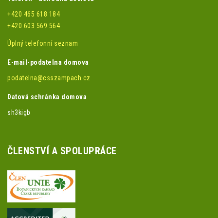
+420 465 618 184
+420 603 569 564
Úplný telefonní seznam
E-mail-podatelna domova
podatelna@csszampach.cz
Datová schránka domova
sh3kigb
ČLENSTVÍ A SPOLUPRÁCE