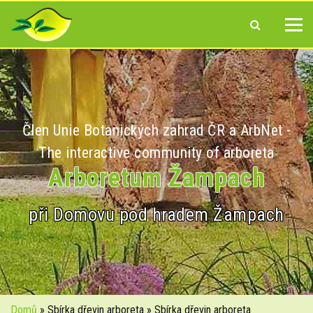
Člen Unie Botanických zahrad ČR a ArbNet -
The interactive community of arboreta
Arboretum Žampach
při Domovu pod hradem Žampach
Domů
» Sbírka dřevin arboreta » Sbírka dřevin arboreta