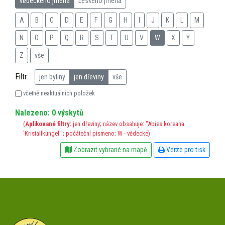
vědeckého jména
českého jména
A
B
C
D
E
F
G
H
I
J
K
L
M
N
O
P
Q
R
S
T
U
V
W
X
Y
Z
vše
Filtr:
jen byliny
jen dřeviny
vše
včetně neaktuálních položek
Nalezeno: 0 výskytů
(
Aplikované filtry:
jen dřeviny; název obsahuje: "Abies koreana
'Kristallkungel'"; počáteční písmeno: W - vědecké)
Zobrazit vybrané na mapě
Verze pro tisk