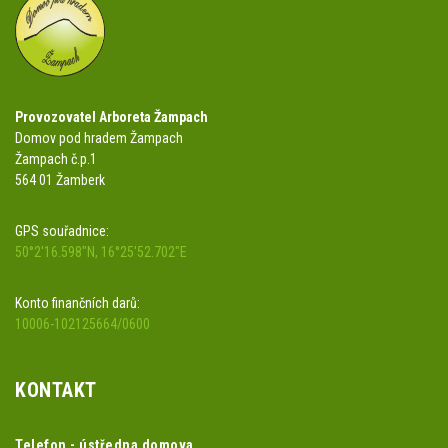
Provozovatel Arboreta Žampach
Domov pod hradem Žampach
Žampach č.p.1
564 01 Žamberk
GPS souřadnice:
50°2'16.598"N, 16°25'52.702"E
Konto finančních darů:
10006-102125664/0600
KONTAKT
Telefon - ústředna domova