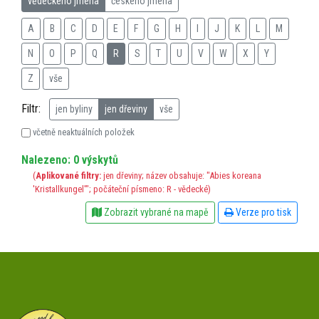
vědeckého jména
českého jména
A
B
C
D
E
F
G
H
I
J
K
L
M
N
O
P
Q
R
S
T
U
V
W
X
Y
Z
vše
Filtr:
jen byliny
jen dřeviny
vše
včetně neaktuálních položek
Nalezeno: 0 výskytů
(
Aplikované filtry:
jen dřeviny; název obsahuje: "Abies koreana
'Kristallkungel'"; počáteční písmeno: R - vědecké)
Zobrazit vybrané na mapě
Verze pro tisk