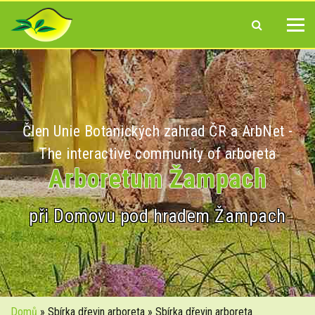
Člen Unie Botanických zahrad ČR a ArbNet -
The interactive community of arboreta
Arboretum Žampach
při Domovu pod hradem Žampach
Domů
» Sbírka dřevin arboreta » Sbírka dřevin arboreta