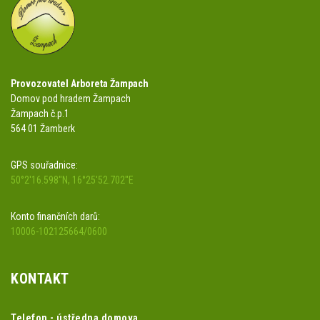
Provozovatel Arboreta Žampach
Domov pod hradem Žampach
Žampach č.p.1
564 01 Žamberk
GPS souřadnice:
50°2'16.598"N, 16°25'52.702"E
Konto finančních darů:
10006-102125664/0600
KONTAKT
Telefon - ústředna domova