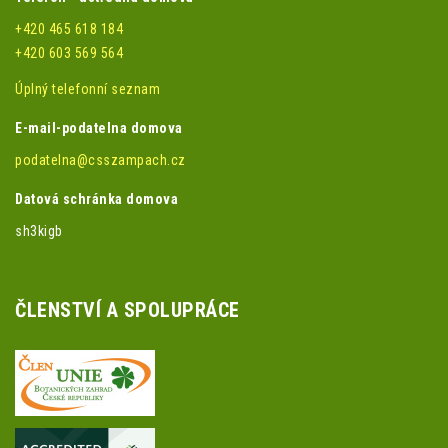
+420 465 618 184
+420 603 569 564
Úplný telefonní seznam
E-mail-podatelna domova
podatelna@csszampach.cz
Datová schránka domova
sh3kigb
ČLENSTVÍ A SPOLUPRÁCE