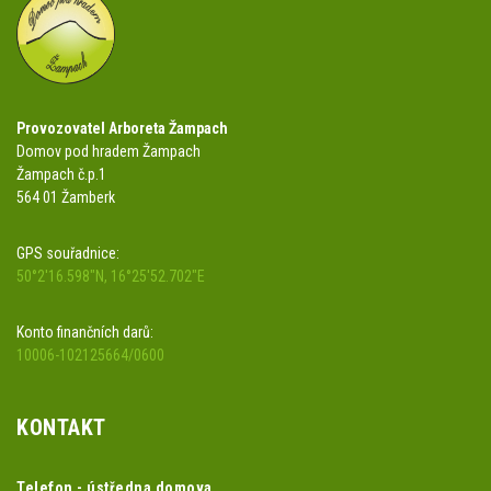
Provozovatel Arboreta Žampach
Domov pod hradem Žampach
Žampach č.p.1
564 01 Žamberk
GPS souřadnice:
50°2'16.598"N, 16°25'52.702"E
Konto finančních darů:
10006-102125664/0600
KONTAKT
Telefon - ústředna domova