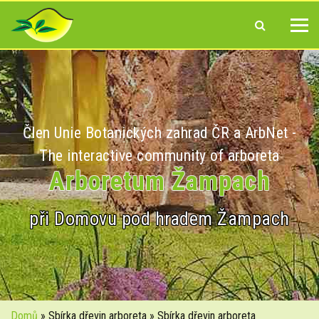
Člen Unie Botanických zahrad ČR a ArbNet -
The interactive community of arboreta
Arboretum Žampach
při Domovu pod hradem Žampach
Domů
» Sbírka dřevin arboreta » Sbírka dřevin arboreta