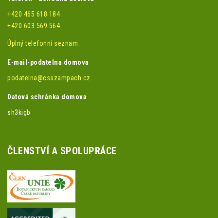
+420 465 618 184
+420 603 569 564
Úplný telefonní seznam
E-mail-podatelna domova
podatelna@csszampach.cz
Datová schránka domova
sh3kigb
ČLENSTVÍ A SPOLUPRÁCE