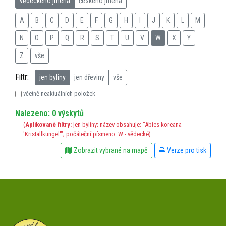
vědeckého jména
českého jména
A
B
C
D
E
F
G
H
I
J
K
L
M
N
O
P
Q
R
S
T
U
V
W
X
Y
Z
vše
Filtr:
jen byliny
jen dřeviny
vše
včetně neaktuálních položek
Nalezeno: 0 výskytů
(
Aplikované filtry:
jen byliny; název obsahuje: "Abies koreana
'Kristallkungel'"; počáteční písmeno: W - vědecké)
Zobrazit vybrané na mapě
Verze pro tisk