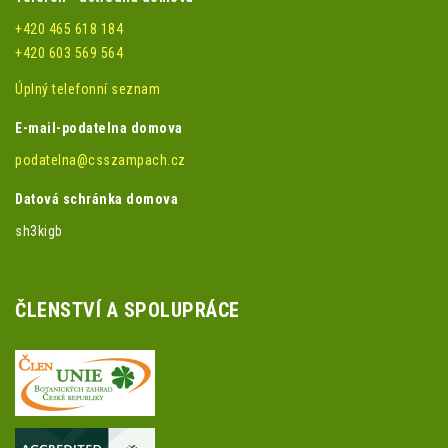
+420 465 618 184
+420 603 569 564
Úplný telefonní seznam
E-mail-podatelna domova
podatelna@csszampach.cz
Datová schránka domova
sh3kigb
ČLENSTVÍ A SPOLUPRÁCE