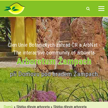
Člen Unie Botanických zahrad ČR a ArbNet -
The interactive community of arboreta
Arboretum Žampach
při Domovu pod hradem Žampach
Domů
» Sbírka dřevin arboreta » Sbírka dřevin arboreta