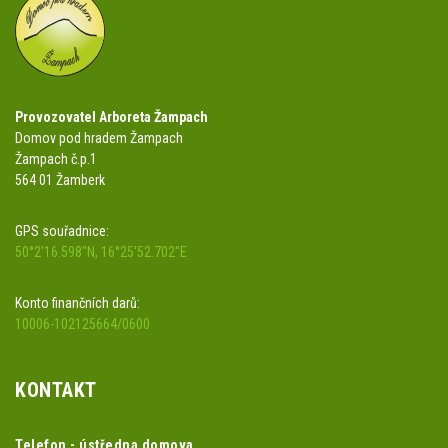
Provozovatel Arboreta Žampach
Domov pod hradem Žampach
Žampach č.p.1
564 01 Žamberk
GPS souřadnice:
50°2'16.598"N, 16°25'52.702"E
Konto finančních darů:
10006-102125664/0600
KONTAKT
Telefon - ústředna domova