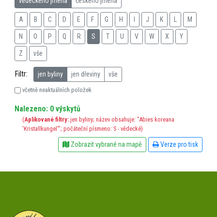
vědeckého jména
českého jména
A
B
C
D
E
F
G
H
I
J
K
L
M
N
O
P
Q
R
S
T
U
V
W
X
Y
Z
vše
Filtr:
jen byliny
jen dřeviny
vše
včetně neaktuálních položek
Nalezeno: 0 výskytů
(
Aplikované filtry:
jen byliny; název obsahuje: "Abies koreana
'Kristallkungel'"; počáteční písmeno: S - vědecké)
Zobrazit vybrané na mapě
Verze pro tisk