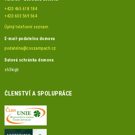
+420 465 618 184
+420 603 569 564
Úplný telefonní seznam
E-mail-podatelna domova
podatelna@csszampach.cz
Datová schránka domova
sh3kigb
ČLENSTVÍ A SPOLUPRÁCE