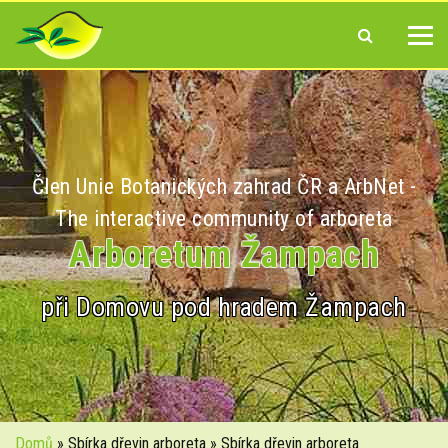
Člen Unie Botanických zahrad ČR a ArbNet -
The interactive community of arboreta
Arboretum Žampach
při Domovu pod hradem Žampach
Domů
» Sbírka dřevin arboreta » Sbírka dřevin arboreta