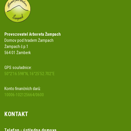
Provozovatel Arboreta Žampach
Domov pod hradem Žampach
Žampach č.p.1
564 01 Žamberk
GPS souřadnice:
50°2'16.598"N, 16°25'52.702"E
Konto finančních darů:
10006-102125664/0600
KONTAKT
Telefon - ústředna domova