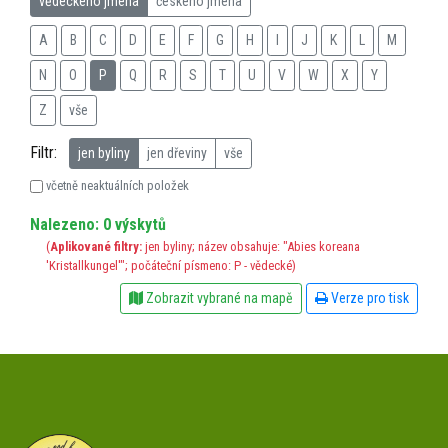
vědeckého jména
českého jména
A
B
C
D
E
F
G
H
I
J
K
L
M
N
O
P
Q
R
S
T
U
V
W
X
Y
Z
vše
Filtr:
jen byliny
jen dřeviny
vše
včetně neaktuálních položek
Nalezeno: 0 výskytů
(
Aplikované filtry:
jen byliny; název obsahuje: "Abies koreana
'Kristallkungel'"; počáteční písmeno: P - vědecké)
Zobrazit vybrané na mapě
Verze pro tisk