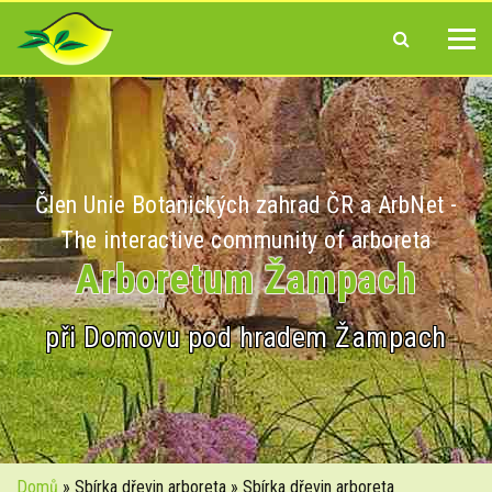
Člen Unie Botanických zahrad ČR a ArbNet -
The interactive community of arboreta
Arboretum Žampach
při Domovu pod hradem Žampach
Domů
» Sbírka dřevin arboreta » Sbírka dřevin arboreta