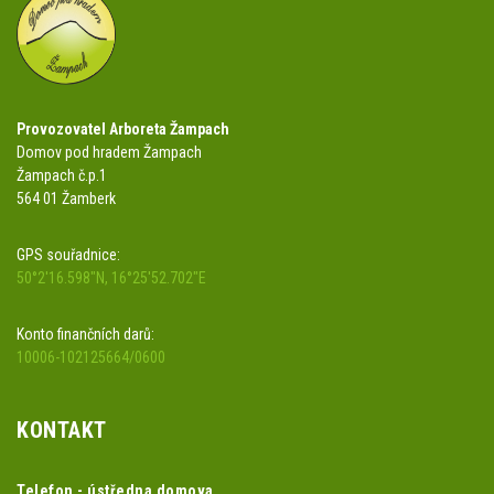
Provozovatel Arboreta Žampach
Domov pod hradem Žampach
Žampach č.p.1
564 01 Žamberk
GPS souřadnice:
50°2'16.598"N, 16°25'52.702"E
Konto finančních darů:
10006-102125664/0600
KONTAKT
Telefon - ústředna domova