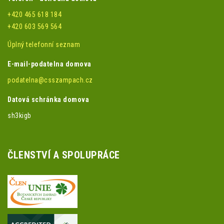
+420 465 618 184
+420 603 569 564
Úplný telefonní seznam
E-mail-podatelna domova
podatelna@csszampach.cz
Datová schránka domova
sh3kigb
ČLENSTVÍ A SPOLUPRÁCE