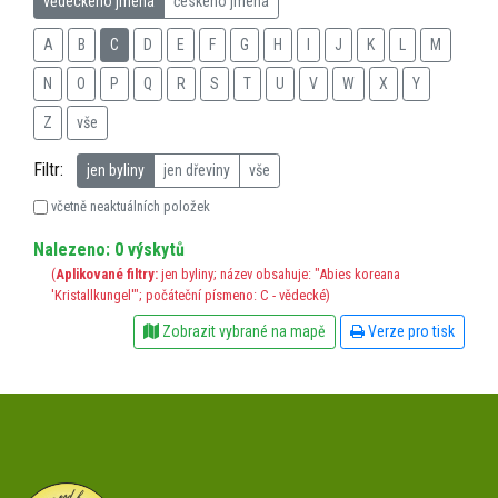
vědeckého jména
českého jména
A
B
C
D
E
F
G
H
I
J
K
L
M
N
O
P
Q
R
S
T
U
V
W
X
Y
Z
vše
Filtr:
jen byliny
jen dřeviny
vše
včetně neaktuálních položek
Nalezeno: 0 výskytů
(
Aplikované filtry:
jen byliny; název obsahuje: "Abies koreana
'Kristallkungel'"; počáteční písmeno: C - vědecké)
Zobrazit vybrané na mapě
Verze pro tisk