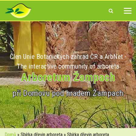
Člen Unie Botanických zahrad ČR a ArbNet -
The interactive community of arboreta
Arboretum Žampach
při Domovu pod hradem Žampach
Domů
» Sbírka dřevin arboreta » Sbírka dřevin arboreta