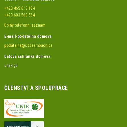
+420 465 618 184
+420 603 569 564
Úplný telefonní seznam
E-mail-podatelna domova
podatelna@csszampach.cz
Datová schránka domova
sh3kigb
ČLENSTVÍ A SPOLUPRÁCE