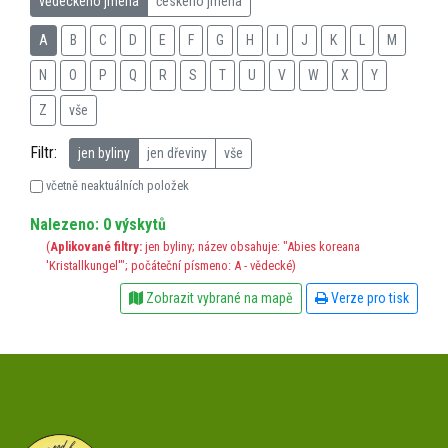
vědeckého jména
českého jména
A
B
C
D
E
F
G
H
I
J
K
L
M
N
O
P
Q
R
S
T
U
V
W
X
Y
Z
vše
Filtr:
jen byliny
jen dřeviny
vše
včetně neaktuálních položek
Nalezeno: 0 výskytů
(
Aplikované filtry:
jen byliny; název obsahuje: "Abies koreana
'Kristallkungel'"; počáteční písmeno: A - vědecké)
Zobrazit vybrané na mapě
Verze pro tisk