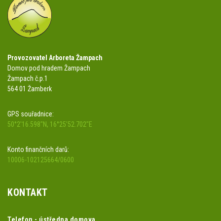
Provozovatel Arboreta Žampach
Domov pod hradem Žampach
Žampach č.p.1
564 01 Žamberk
GPS souřadnice:
50°2'16.598"N, 16°25'52.702"E
Konto finančních darů:
10006-102125664/0600
KONTAKT
Telefon - ústředna domova