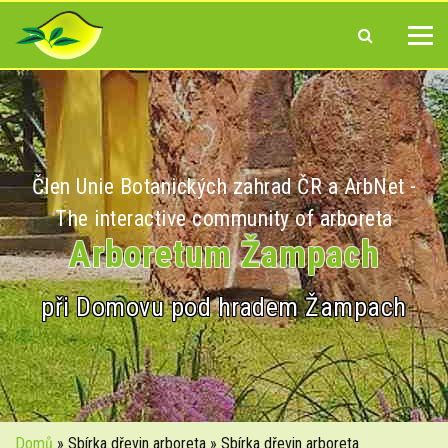
Člen Unie Botanických zahrad ČR a ArbNet -
The interactive community of arboreta
Arboretum Žampach
při Domovu pod hradem Žampach
Domů
» Sbírka dřevin arboreta » Sbírka dřevin arboreta