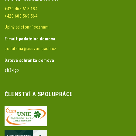
+420 465 618 184
+420 603 569 564
Úplný telefonní seznam
E-mail-podatelna domova
podatelna@csszampach.cz
Datová schránka domova
sh3kigb
ČLENSTVÍ A SPOLUPRÁCE