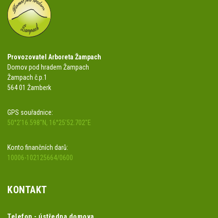
Provozovatel Arboreta Žampach
Domov pod hradem Žampach
Žampach č.p.1
564 01 Žamberk
GPS souřadnice:
50°2'16.598"N, 16°25'52.702"E
Konto finančních darů:
10006-102125664/0600
KONTAKT
Telefon - ústředna domova