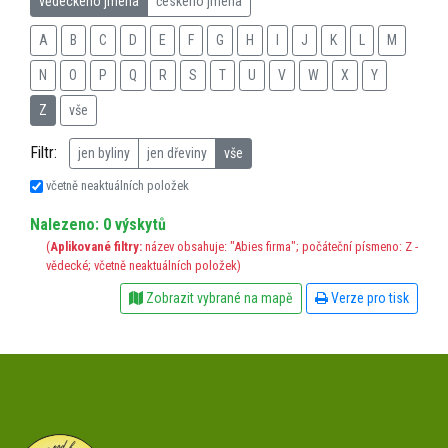
vědeckého jména
českého jména
A
B
C
D
E
F
G
H
I
J
K
L
M
N
O
P
Q
R
S
T
U
V
W
X
Y
Z
vše
Filtr:
jen byliny
jen dřeviny
vše
včetně neaktuálních položek
Nalezeno: 0 výskytů
(
Aplikované filtry:
název obsahuje: "Abies firma"; počáteční písmeno: Z -
vědecké; včetně neaktuálních položek)
Zobrazit vybrané na mapě
Verze pro tisk