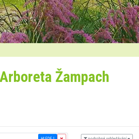
 Arboreta Žampach
HLEDEJ
podrobné vyhledávání