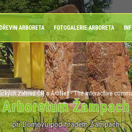
 DŘEVIN ARBORETA
FOTOGALERIE ARBORETA
IN
ických zahrad ČR a ArbNet - The interactive commu
Arboretum Žampach
při Domovu pod hradem Žampach