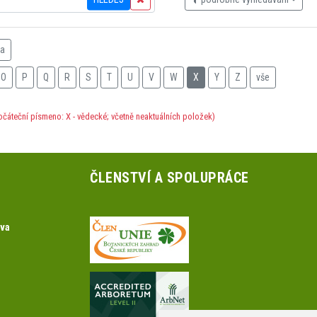
na
O
P
Q
R
S
T
U
V
W
X
Y
Z
vše
očáteční písmeno: X - vědecké; včetně neaktuálních položek)
ČLENSTVÍ A SPOLUPRÁCE
ova