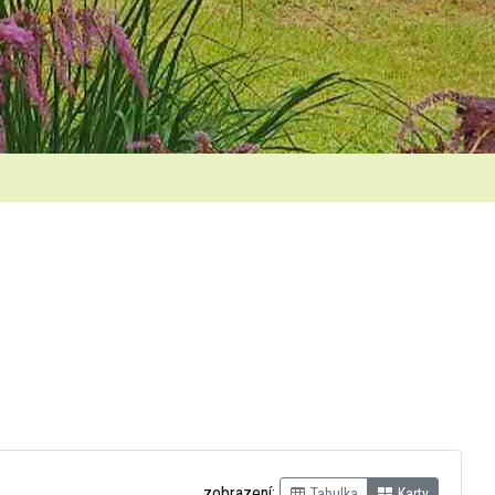
zobrazení:
Tabulka
Karty