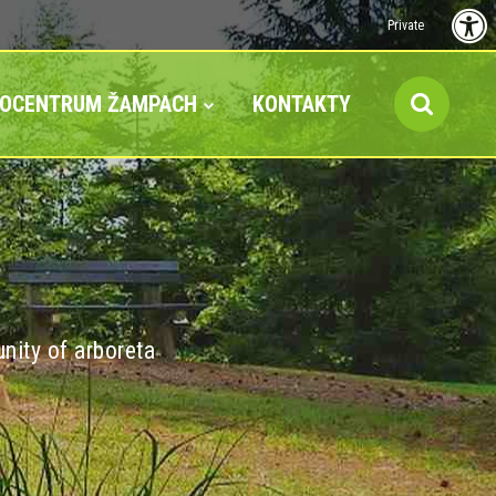
Private
FOCENTRUM ŽAMPACH
KONTAKTY
nity of arboreta