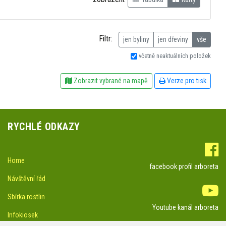
Filtr:
jen byliny
jen dřeviny
vše
včetně neaktuálních položek
Zobrazit vybrané na mapě
Verze pro tisk
RYCHLÉ ODKAZY
Home
facebook profil arboreta
Návštěvní řád
Sbírka rostlin
Youtube kanál arboreta
Infokiosek