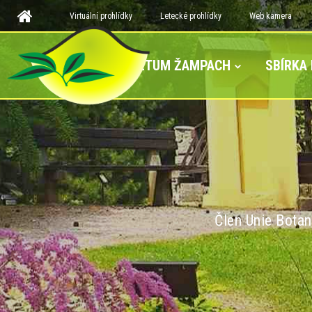
Virtuální prohlídky
Letecké prohlídky
Web kamera
ARBORETUM ŽAMPACH
SBÍRKA
Člen Unie Botan