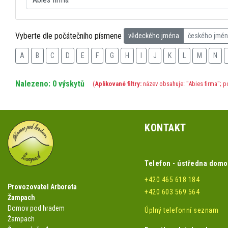
Vyberte dle počátečního písmene
vědeckého jména
českého jmé
A
B
C
D
E
F
G
H
I
J
K
L
M
N
Nalezeno: 0 výskytů
(
Aplikované filtry:
název obsahuje: "Abies firma"; p
KONTAKT
Telefon - ústředna dom
+420 465 618 184
Provozovatel Arboreta
+420 603 569 564
Žampach
Domov pod hradem
Úplný telefonní seznam
Žampach