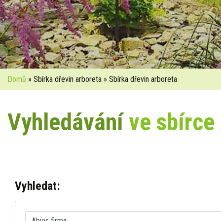
Domů
» Sbírka dřevin arboreta » Sbírka dřevin arboreta
Vyhledávání
ve sbírce
Vyhledat: