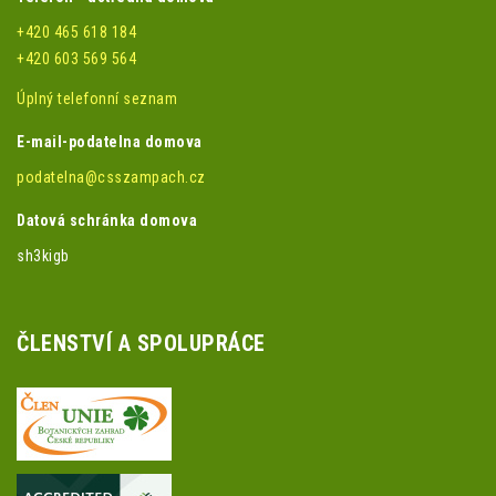
+420 465 618 184
+420 603 569 564
Úplný telefonní seznam
E-mail-podatelna domova
podatelna@csszampach.cz
Datová schránka domova
sh3kigb
ČLENSTVÍ A SPOLUPRÁCE