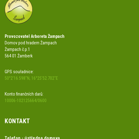
Provozovatel Arboreta Žampach
Domov pod hradem Žampach
Žampach č.p.1
564 01 Žamberk
GPS souřadnice:
50°2'16.598"N, 16°25'52.702"E
Konto finančních darů:
10006-102125664/0600
KONTAKT
Telefon - ústředna domova