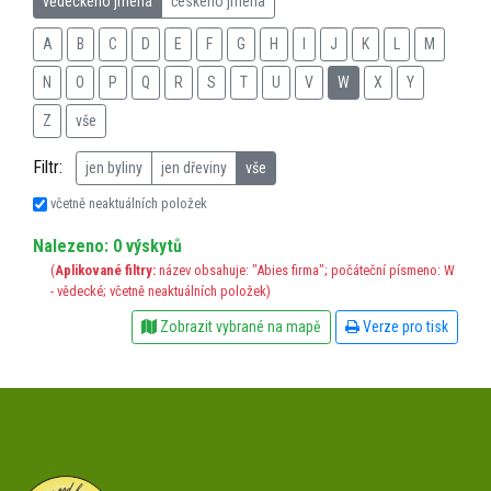
vědeckého jména
českého jména
A
B
C
D
E
F
G
H
I
J
K
L
M
N
O
P
Q
R
S
T
U
V
W
X
Y
Z
vše
Filtr:
jen byliny
jen dřeviny
vše
včetně neaktuálních položek
Nalezeno: 0 výskytů
(
Aplikované filtry:
název obsahuje: "Abies firma"; počáteční písmeno: W
- vědecké; včetně neaktuálních položek)
Zobrazit vybrané na mapě
Verze pro tisk