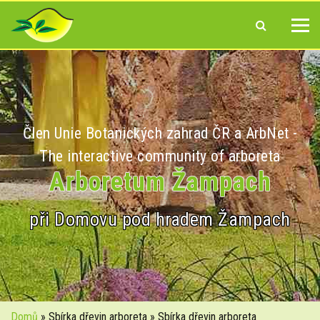
Člen Unie Botanických zahrad ČR a ArbNet -
The interactive community of arboreta
Arboretum Žampach
při Domovu pod hradem Žampach
Domů
» Sbírka dřevin arboreta » Sbírka dřevin arboreta