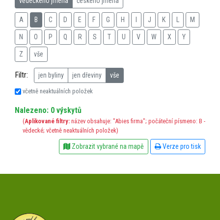
vědeckého jména
českého jména
A
B
C
D
E
F
G
H
I
J
K
L
M
N
O
P
Q
R
S
T
U
V
W
X
Y
Z
vše
Filtr:
jen byliny
jen dřeviny
vše
včetně neaktuálních položek
Nalezeno: 0 výskytů
(
Aplikované filtry:
název obsahuje: "Abies firma"; počáteční písmeno: B -
vědecké; včetně neaktuálních položek)
Zobrazit vybrané na mapě
Verze pro tisk