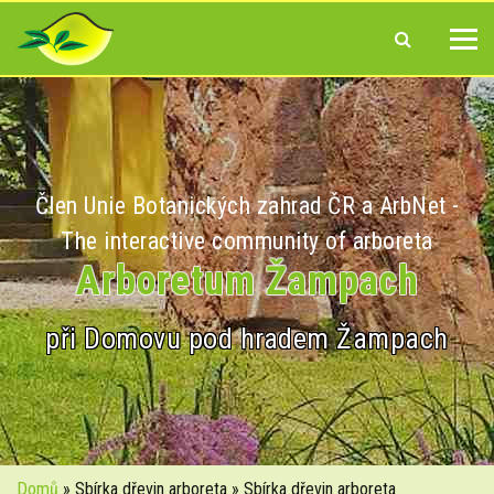
Člen Unie Botanických zahrad ČR a ArbNet -
The interactive community of arboreta
Arboretum Žampach
při Domovu pod hradem Žampach
Domů
» Sbírka dřevin arboreta » Sbírka dřevin arboreta