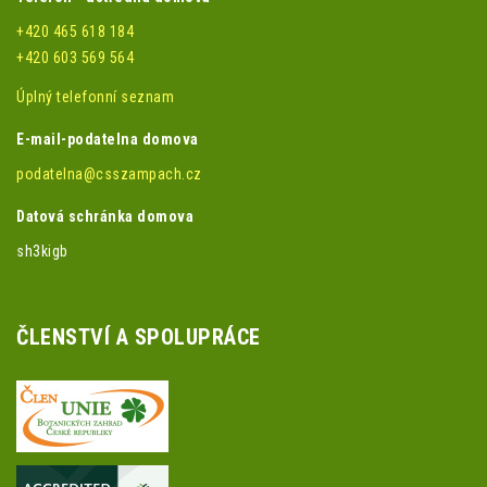
+420 465 618 184
+420 603 569 564
Úplný telefonní seznam
E-mail-podatelna domova
podatelna@csszampach.cz
Datová schránka domova
sh3kigb
ČLENSTVÍ A SPOLUPRÁCE