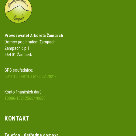
Provozovatel Arboreta Žampach
Domov pod hradem Žampach
Žampach č.p.1
564 01 Žamberk
GPS souřadnice:
50°2'16.598"N, 16°25'52.702"E
Konto finančních darů:
10006-102125664/0600
KONTAKT
Telefon - ústředna domova