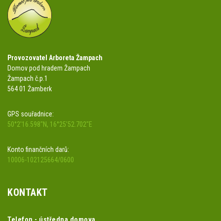
Provozovatel Arboreta Žampach
Domov pod hradem Žampach
Žampach č.p.1
564 01 Žamberk
GPS souřadnice:
50°2'16.598"N, 16°25'52.702"E
Konto finančních darů:
10006-102125664/0600
KONTAKT
Telefon - ústředna domova