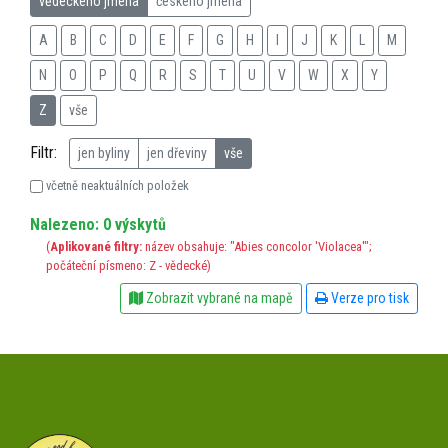
vědeckého jména
českého jména
A
B
C
D
E
F
G
H
I
J
K
L
M
N
O
P
Q
R
S
T
U
V
W
X
Y
Z
vše
Filtr:
jen byliny
jen dřeviny
vše
včetně neaktuálních položek
Nalezeno: 0 výskytů
(
Aplikované filtry:
název obsahuje: "Abies concolor 'Violacea'";
počáteční písmeno: Z - vědecké)
Zobrazit vybrané na mapě
Verze pro tisk