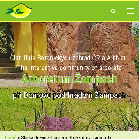
Člen Unie Botanických zahrad ČR a ArbNet -
The interactive community of arboreta
Arboretum Žampach
při Domovu pod hradem Žampach
Domů
» Sbírka dřevin arboreta » Sbírka dřevin arboreta