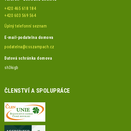
+420 465 618 184
+420 603 569 564
Úplný telefonní seznam
E-mail-podatelna domova
podatelna@csszampach.cz
Datová schránka domova
sh3kigb
ČLENSTVÍ A SPOLUPRÁCE