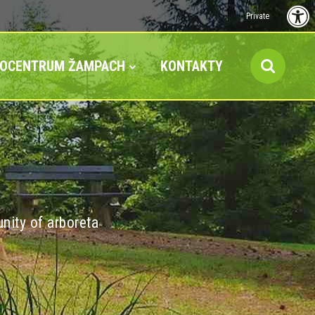
Private
FOCENTRUM ŽAMPACH
KONTAKTY
nity of arboreta