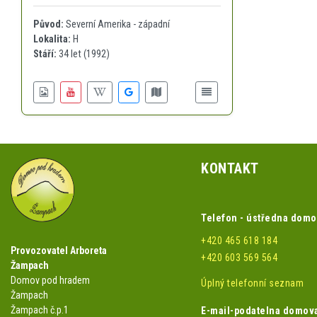
Původ:
Severní Amerika - západní
Lokalita:
H
Stáří:
34 let (1992)
KONTAKT
Telefon - ústředna dom
+420 465 618 184
Provozovatel Arboreta
+420 603 569 564
Žampach
Domov pod hradem
Úplný telefonní seznam
Žampach
Žampach č.p.1
E-mail-podatelna domov