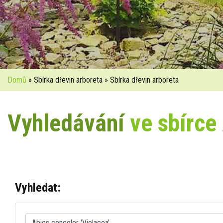
Domů
» Sbírka dřevin arboreta » Sbírka dřevin arboreta
Vyhledávání
ve sbírce
Vyhledat: