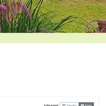
zobrazení:
Tabulka
Karty