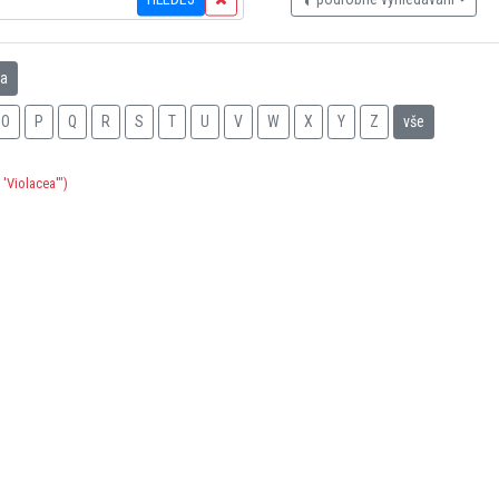
na
O
P
Q
R
S
T
U
V
W
X
Y
Z
vše
'Violacea'")