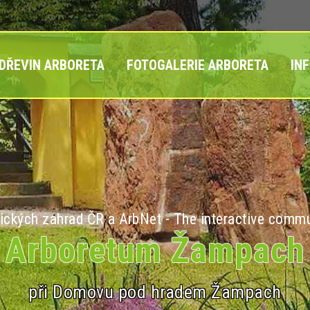
 DŘEVIN ARBORETA
FOTOGALERIE ARBORETA
IN
ických zahrad ČR a ArbNet - The interactive commu
Arboretum Žampach
při Domovu pod hradem Žampach