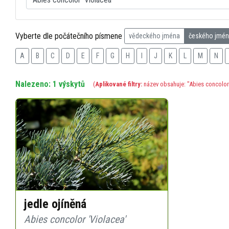
Vyberte dle počátečního písmene
vědeckého jména
českého jmé
A
B
C
D
E
F
G
H
I
J
K
L
M
N
Nalezeno: 1 výskytů
(
Aplikované filtry:
název obsahuje: "Abies concolor 
jedle ojíněná
Abies concolor 'Violacea'