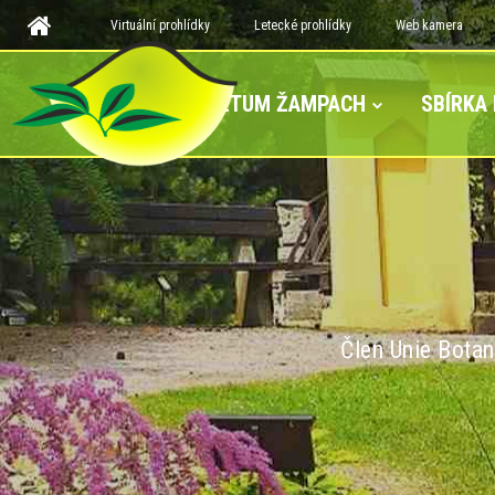
Virtuální prohlídky
Letecké prohlídky
Web kamera
ARBORETUM ŽAMPACH
SBÍRKA
Člen Unie Botan