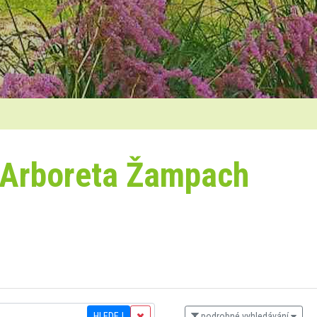
 Arboreta Žampach
HLEDEJ
podrobné vyhledávání