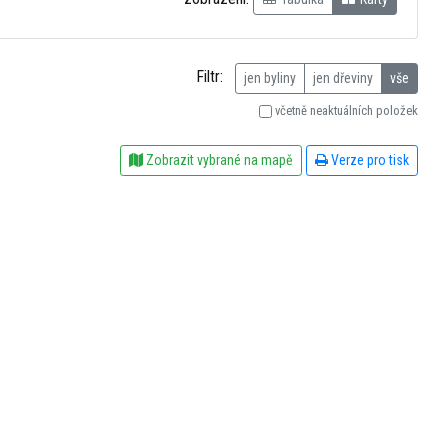
Filtr:
jen byliny
jen dřeviny
vše
včetně neaktuálních položek
Zobrazit vybrané na mapě
Verze pro tisk