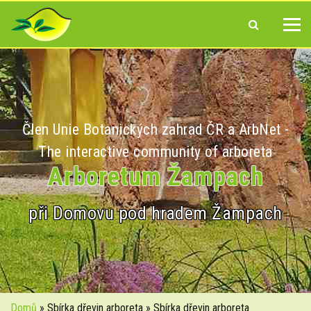
Člen Unie Botanických zahrad ČR a ArbNet -
The interactive community of arboreta
Arboretum Žampach
při Domovu pod hradem Žampach
Domů
» Sbírka dřevin arboreta » Sbírka dřevin arboreta