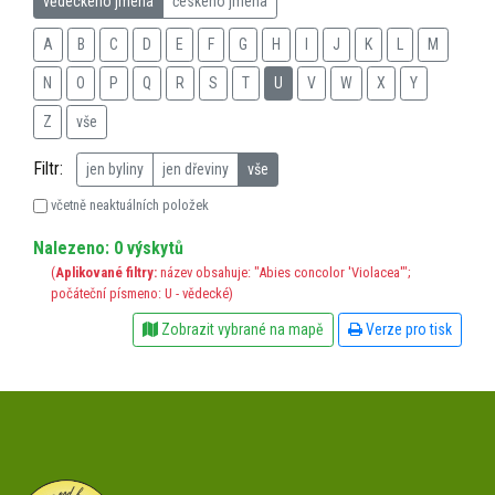
vědeckého jména
českého jména
A
B
C
D
E
F
G
H
I
J
K
L
M
N
O
P
Q
R
S
T
U
V
W
X
Y
Z
vše
Filtr:
jen byliny
jen dřeviny
vše
včetně neaktuálních položek
Nalezeno: 0 výskytů
(
Aplikované filtry:
název obsahuje: "Abies concolor 'Violacea'";
počáteční písmeno: U - vědecké)
Zobrazit vybrané na mapě
Verze pro tisk