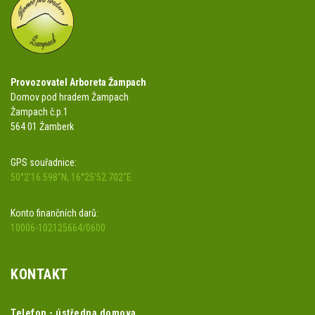
Provozovatel Arboreta Žampach
Domov pod hradem Žampach
Žampach č.p.1
564 01 Žamberk
GPS souřadnice:
50°2'16.598"N, 16°25'52.702"E
Konto finančních darů:
10006-102125664/0600
KONTAKT
Telefon - ústředna domova