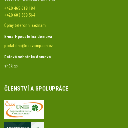
+420 465 618 184
+420 603 569 564
Úplný telefonní seznam
E-mail-podatelna domova
podatelna@csszampach.cz
Datová schránka domova
sh3kigb
ČLENSTVÍ A SPOLUPRÁCE