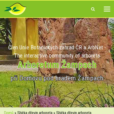
Člen Unie Botanických zahrad ČR a ArbNet -
The interactive community of arboreta
Arboretum Žampach
při Domovu pod hradem Žampach
Domů
» Sbírka dřevin arboreta » Sbírka dřevin arboreta