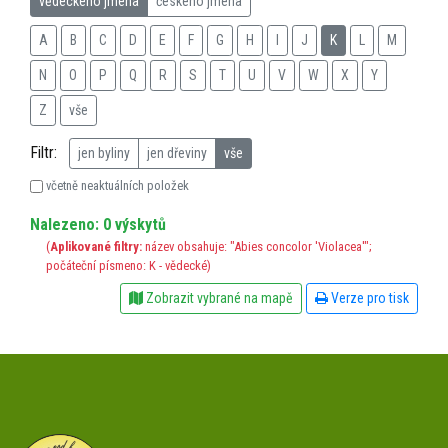
vědeckého jména
českého jména
A
B
C
D
E
F
G
H
I
J
K
L
M
N
O
P
Q
R
S
T
U
V
W
X
Y
Z
vše
Filtr:
jen byliny
jen dřeviny
vše
včetně neaktuálních položek
Nalezeno: 0 výskytů
(
Aplikované filtry:
název obsahuje: "Abies concolor 'Violacea'";
počáteční písmeno: K - vědecké)
Zobrazit vybrané na mapě
Verze pro tisk