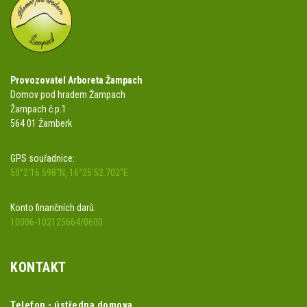
Provozovatel Arboreta Žampach
Domov pod hradem Žampach
Žampach č.p.1
564 01 Žamberk
GPS souřadnice:
50°2'16.598"N, 16°25'52.702"E
Konto finančních darů:
10006-102125664/0600
KONTAKT
Telefon - ústředna domova