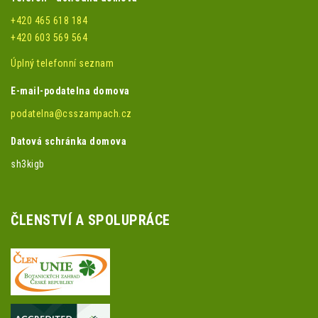
+420 465 618 184
+420 603 569 564
Úplný telefonní seznam
E-mail-podatelna domova
podatelna@csszampach.cz
Datová schránka domova
sh3kigb
ČLENSTVÍ A SPOLUPRÁCE