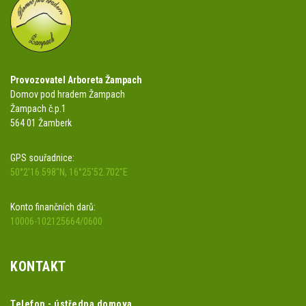
Provozovatel Arboreta Žampach
Domov pod hradem Žampach
Žampach č.p.1
564 01 Žamberk
GPS souřadnice:
50°2'16.598"N, 16°25'52.702"E
Konto finančních darů:
10006-102125664/0600
KONTAKT
Telefon - ústředna domova