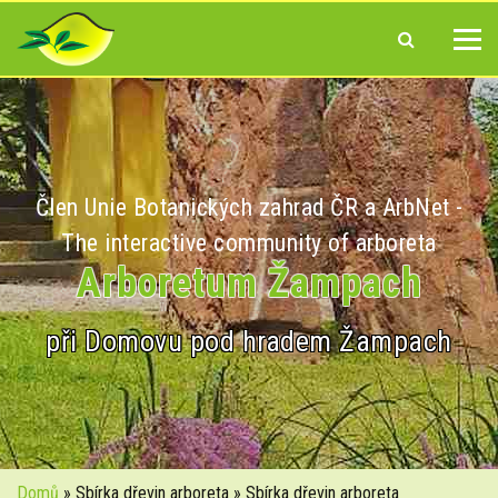
Člen Unie Botanických zahrad ČR a ArbNet -
The interactive community of arboreta
Arboretum Žampach
při Domovu pod hradem Žampach
Domů
» Sbírka dřevin arboreta » Sbírka dřevin arboreta