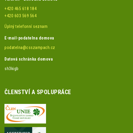
+420 465 618 184
+420 603 569 564
Úplný telefonní seznam
E-mail-podatelna domova
podatelna@csszampach.cz
Datová schránka domova
sh3kigb
ČLENSTVÍ A SPOLUPRÁCE