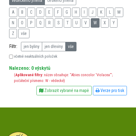
vědeckého jména
českého jména
A
B
C
D
E
F
G
H
I
J
K
L
M
N
O
P
Q
R
S
T
U
V
W
X
Y
Z
vše
Filtr:
jen byliny
jen dřeviny
vše
včetně neaktuálních položek
Nalezeno: 0 výskytů
(
Aplikované filtry:
název obsahuje: "Abies concolor 'Violacea'";
počáteční písmeno: W - vědecké)
Zobrazit vybrané na mapě
Verze pro tisk