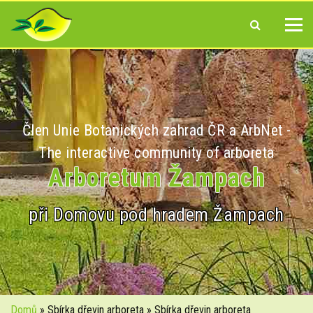
Člen Unie Botanických zahrad ČR a ArbNet -
The interactive community of arboreta
Arboretum Žampach
při Domovu pod hradem Žampach
Domů
» Sbírka dřevin arboreta » Sbírka dřevin arboreta