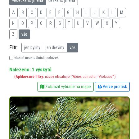
vědeckého jména
českého jména
A
B
C
D
E
F
G
H
I
J
K
L
M
N
O
P
Q
R
S
T
U
V
W
X
Y
Z
vše
Filtr:
jen byliny
jen dřeviny
vše
včetně neaktuálních položek
Nalezeno: 1 výskytů
(
Aplikované filtry:
název obsahuje: "Abies concolor 'Violacea'")
Zobrazit vybrané na mapě
Verze pro tisk