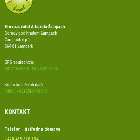
Provozovatel Arboreta Žampach
Domov pod hradem Žampach
Žampach č.p.1
564 01 Žamberk
GPS souřadnice:
50°2'16.598"N, 16°25'52.702"E
Konto finančních darů:
10006-102125664/0600
KONTAKT
Telefon - ústředna domova
+420 465 618 184