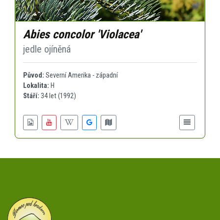
Abies concolor 'Violacea'
jedle ojíněná
Původ:
Severní Amerika - západní
Lokalita:
H
Stáří:
34 let (1992)