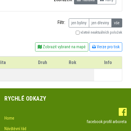
Filtr:
jen byliny
jen dřeviny
vše
včetně neaktuálních položek
Zobrazit vybrané na mapě
Verze pro tisk
ita
Druh
Rok
Info
RYCHLÉ ODKAZY
Home
facebook profil arboreta
Návštěvní řád