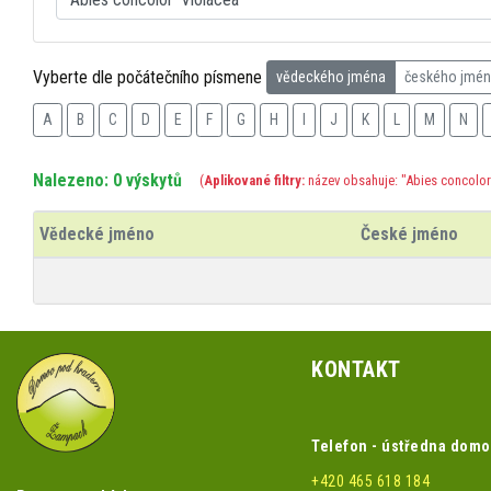
Vyberte dle počátečního písmene
vědeckého jména
českého jmé
A
B
C
D
E
F
G
H
I
J
K
L
M
N
Nalezeno: 0 výskytů
(
Aplikované filtry:
název obsahuje: "Abies concolor 
Vědecké jméno
České jméno
KONTAKT
Telefon - ústředna dom
+420 465 618 184