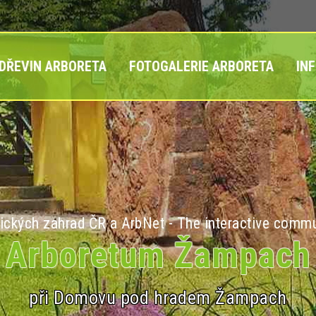
 DŘEVIN ARBORETA
FOTOGALERIE ARBORETA
IN
ických zahrad ČR a ArbNet - The interactive commu
Arboretum Žampach
při Domovu pod hradem Žampach