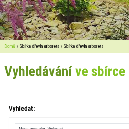
Domů
» Sbírka dřevin arboreta » Sbírka dřevin arboreta
Vyhledávání
ve sbírce
Vyhledat: