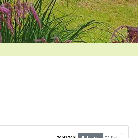
zobrazení:
Tabulka
Karty