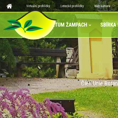
Virtuální prohlídky
Letecké prohlídky
Web kamera
ARBORETUM ŽAMPACH
SBÍRKA
Člen Unie Botan