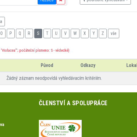
na
O
P
Q
R
S
T
U
V
W
X
Y
Z
vše
'Violacea'"; počáteční písmeno: S - vědecké)
Původ
Odkazy
Lokal
Žádný záznam neodpovídá vyhledávacím kritériím.
ČLENSTVÍ A SPOLUPRÁCE
ova