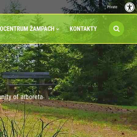
Private
FOCENTRUM ŽAMPACH
KONTAKTY
nity of arboreta