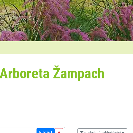
 Arboreta Žampach
HLEDEJ
podrobné vyhledávání