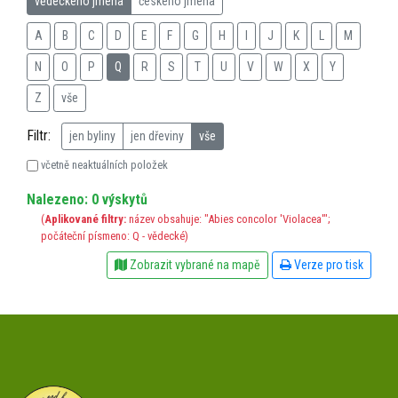
vědeckého jména
českého jména
A
B
C
D
E
F
G
H
I
J
K
L
M
N
O
P
Q
R
S
T
U
V
W
X
Y
Z
vše
Filtr:
jen byliny
jen dřeviny
vše
včetně neaktuálních položek
Nalezeno: 0 výskytů
(
Aplikované filtry:
název obsahuje: "Abies concolor 'Violacea'";
počáteční písmeno: Q - vědecké)
Zobrazit vybrané na mapě
Verze pro tisk