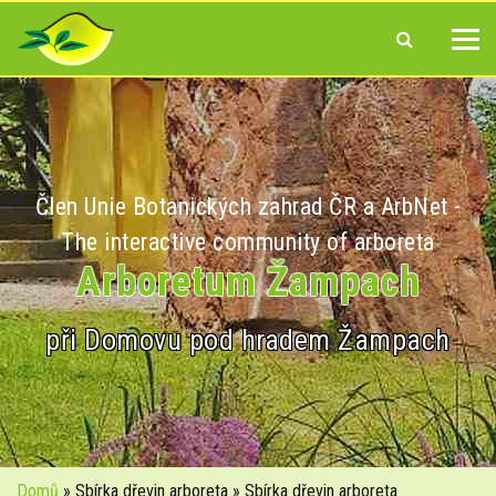
Člen Unie Botanických zahrad ČR a ArbNet -
The interactive community of arboreta
Arboretum Žampach
při Domovu pod hradem Žampach
Domů
» Sbírka dřevin arboreta » Sbírka dřevin arboreta