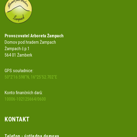
Provozovatel Arboreta Žampach
Domov pod hradem Žampach
Žampach č.p.1
564 01 Žamberk
GPS souřadnice:
50°2'16.598"N, 16°25'52.702"E
Konto finančních darů:
10006-102125664/0600
KONTAKT
Telefon - ústředna domova