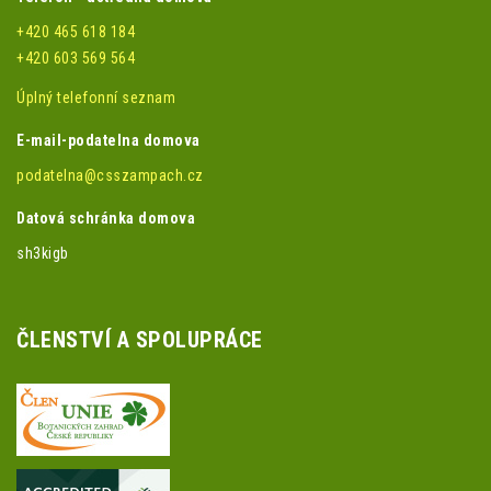
+420 465 618 184
+420 603 569 564
Úplný telefonní seznam
E-mail-podatelna domova
podatelna@csszampach.cz
Datová schránka domova
sh3kigb
ČLENSTVÍ A SPOLUPRÁCE