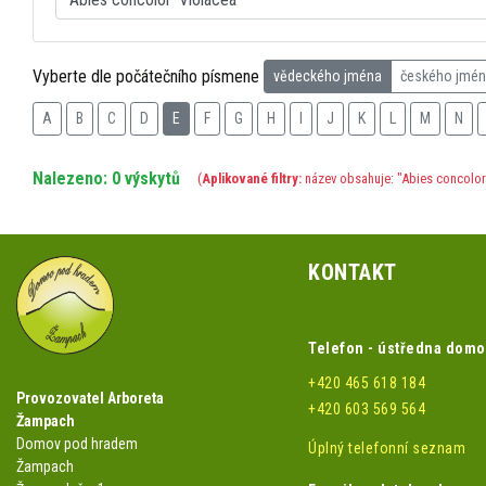
Vyberte dle počátečního písmene
vědeckého jména
českého jmé
A
B
C
D
E
F
G
H
I
J
K
L
M
N
Nalezeno: 0 výskytů
(
Aplikované filtry:
název obsahuje: "Abies concolor 
KONTAKT
Telefon - ústředna dom
+420 465 618 184
Provozovatel Arboreta
+420 603 569 564
Žampach
Domov pod hradem
Úplný telefonní seznam
Žampach