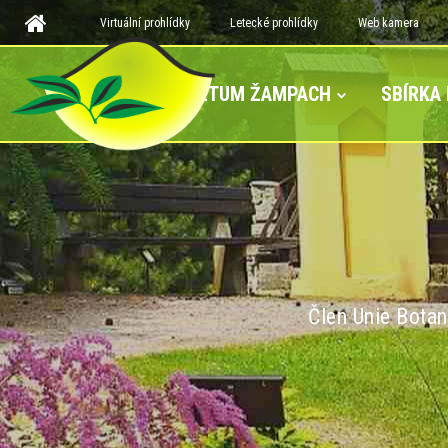
Virtuální prohlídky
Letecké prohlídky
Web kamera
ARBORETUM ŽAMPACH
SBÍRKA
Člen Unie Botan