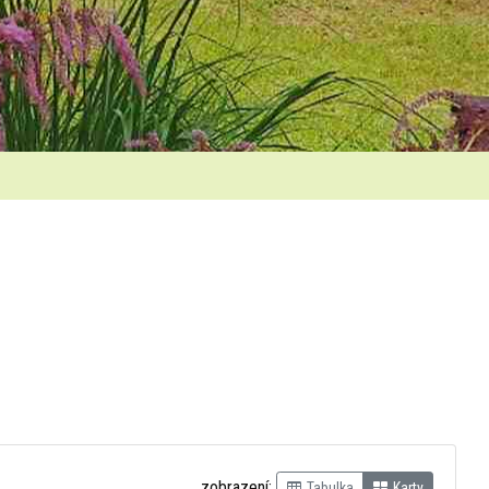
zobrazení:
Tabulka
Karty