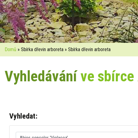
Domů
» Sbírka dřevin arboreta » Sbírka dřevin arboreta
Vyhledávání
ve sbírce
Vyhledat: