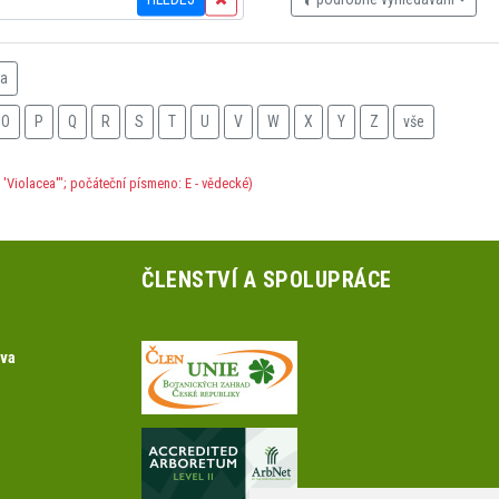
na
O
P
Q
R
S
T
U
V
W
X
Y
Z
vše
'Violacea'"; počáteční písmeno: E - vědecké)
ČLENSTVÍ A SPOLUPRÁCE
ova