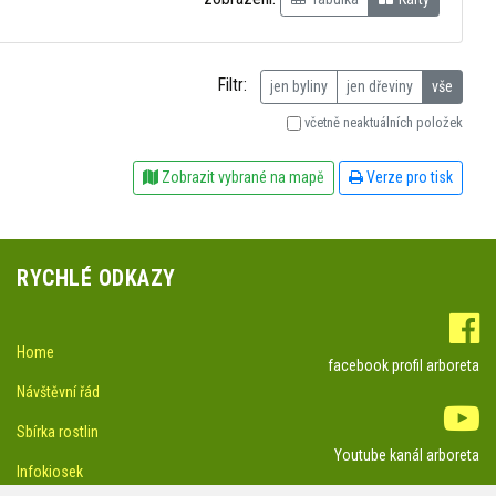
Filtr:
jen byliny
jen dřeviny
vše
včetně neaktuálních položek
Zobrazit vybrané na mapě
Verze pro tisk
RYCHLÉ ODKAZY
Home
facebook profil arboreta
Návštěvní řád
Sbírka rostlin
Youtube kanál arboreta
Infokiosek