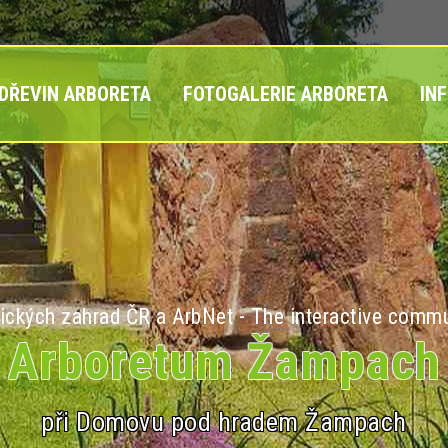
 DŘEVIN ARBORETA
FOTOGALERIE ARBORETA
IN
ických zahrad ČR a ArbNet - The interactive commu
Arboretum Žampach
při Domovu pod hradem Žampach