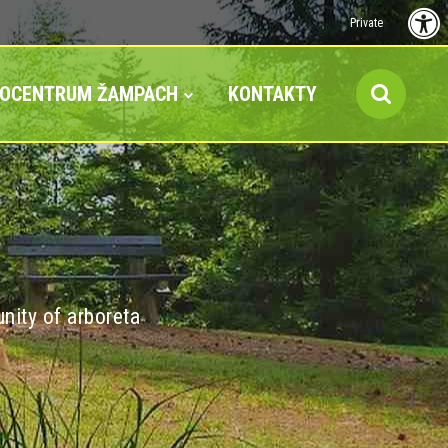
Private
FOCENTRUM ŽAMPACH
KONTAKTY
nity of arboreta