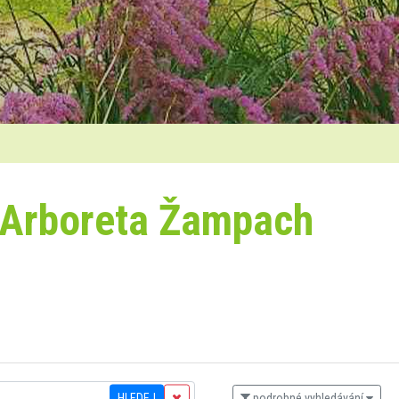
 Arboreta Žampach
HLEDEJ
podrobné vyhledávání