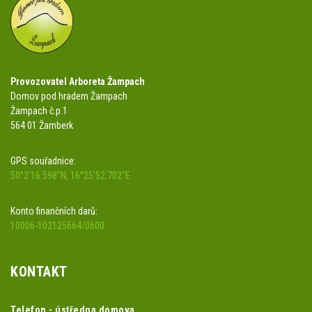
Provozovatel Arboreta Žampach
Domov pod hradem Žampach
Žampach č.p.1
564 01 Žamberk
GPS souřadnice:
50°2'16.598"N, 16°25'52.702"E
Konto finančních darů:
10006-102125664/0600
KONTAKT
Telefon - ústředna domova