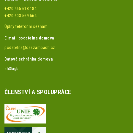
+420 465 618 184
+420 603 569 564
Úplný telefonní seznam
E-mail-podatelna domova
podatelna@csszampach.cz
Datová schránka domova
sh3kigb
ČLENSTVÍ A SPOLUPRÁCE