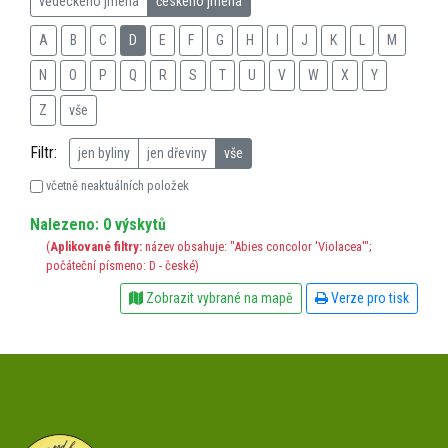
vědeckého jména
českého jména
A
B
C
D
E
F
G
H
I
J
K
L
M
N
O
P
Q
R
S
T
U
V
W
X
Y
Z
vše
Filtr:
jen byliny
jen dřeviny
vše
včetně neaktuálních položek
Nalezeno: 0 výskytů
(
Aplikované filtry:
název obsahuje: "Abies concolor 'Violacea'";
počáteční písmeno: D - české)
Zobrazit vybrané na mapě
Verze pro tisk