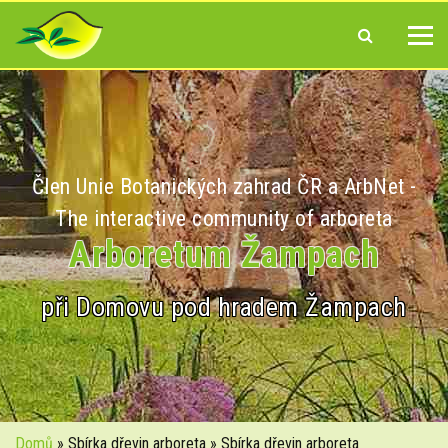
Člen Unie Botanických zahrad ČR a ArbNet -
The interactive community of arboreta
Arboretum Žampach
při Domovu pod hradem Žampach
Domů
» Sbírka dřevin arboreta » Sbírka dřevin arboreta