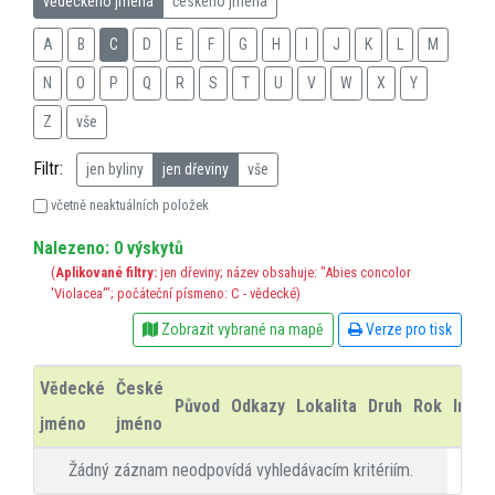
vědeckého jména
českého jména
A
B
C
D
E
F
G
H
I
J
K
L
M
N
O
P
Q
R
S
T
U
V
W
X
Y
Z
vše
Filtr:
jen byliny
jen dřeviny
vše
včetně neaktuálních položek
Nalezeno: 0 výskytů
(
Aplikované filtry:
jen dřeviny; název obsahuje: "Abies concolor
'Violacea'"; počáteční písmeno: C - vědecké)
Zobrazit vybrané na mapě
Verze pro tisk
Vědecké
České
Původ
Odkazy
Lokalita
Druh
Rok
Info
jméno
jméno
Žádný záznam neodpovídá vyhledávacím kritériím.