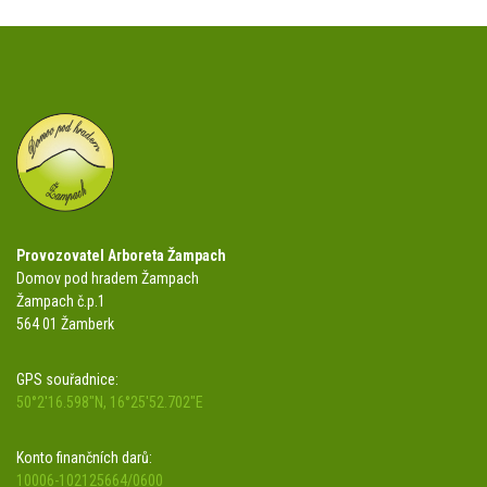
Provozovatel Arboreta Žampach
Domov pod hradem Žampach
Žampach č.p.1
564 01 Žamberk
GPS souřadnice:
50°2'16.598"N, 16°25'52.702"E
Konto finančních darů:
10006-102125664/0600