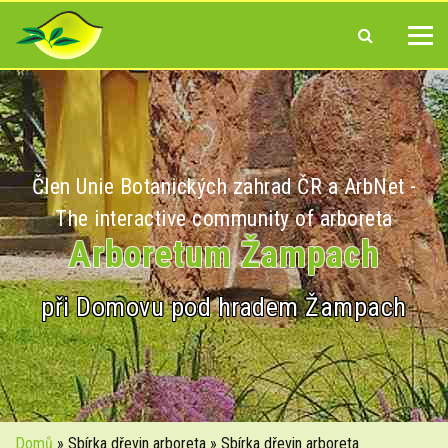
Člen Unie Botanických zahrad ČR a ArbNet -
The interactive community of arboreta
Arboretum Žampach
při Domovu pod hradem Žampach
Domů
» Sbírka dřevin arboreta » Sbírka dřevin arboreta