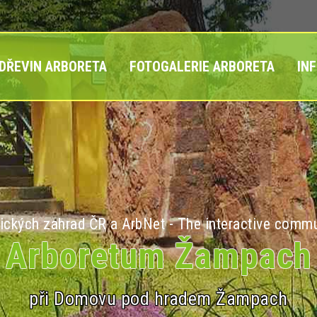
 DŘEVIN ARBORETA
FOTOGALERIE ARBORETA
IN
ických zahrad ČR a ArbNet - The interactive commu
Arboretum Žampach
při Domovu pod hradem Žampach