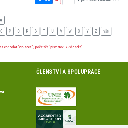
na
O
P
Q
R
S
T
U
V
W
X
Y
Z
vše
ies concolor 'Violacea'"; počáteční písmeno: G - vědecké)
ČLENSTVÍ A SPOLUPRÁCE
ova