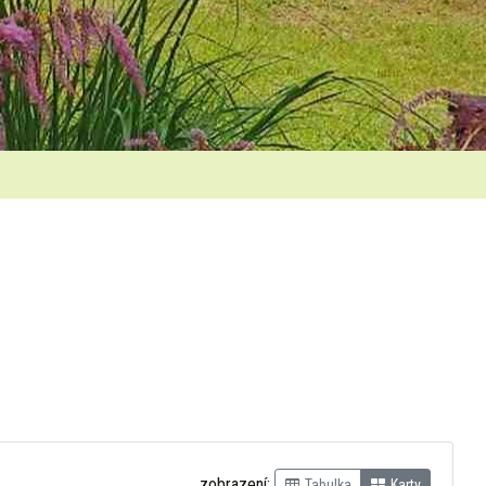
zobrazení:
Tabulka
Karty