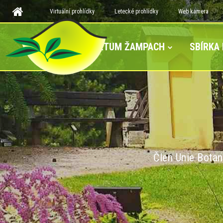
Virtuální prohlídky
Letecké prohlídky
Web kamera
ARBORETUM ŽAMPACH
SBÍRKA
Člen Unie Botan