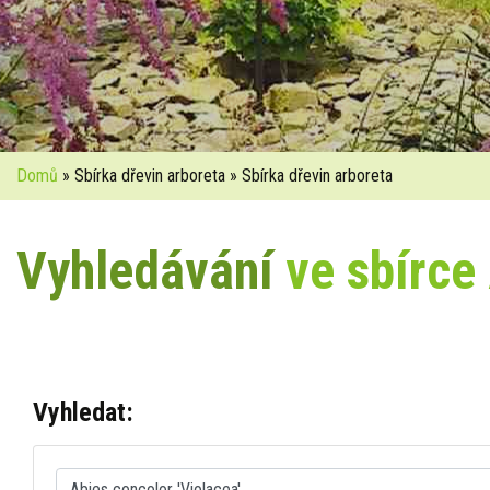
Domů
» Sbírka dřevin arboreta » Sbírka dřevin arboreta
Vyhledávání
ve sbírce
Vyhledat: