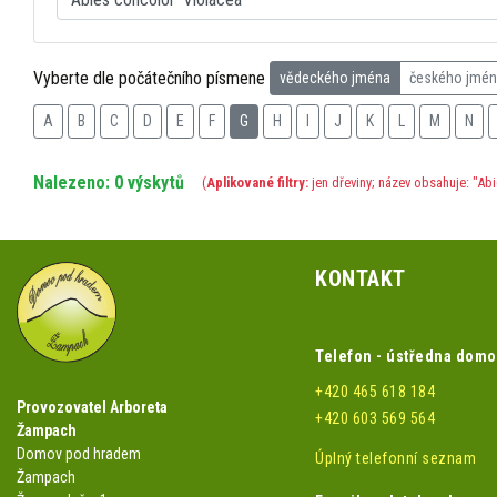
Vyberte dle počátečního písmene
vědeckého jména
českého jmé
A
B
C
D
E
F
G
H
I
J
K
L
M
N
Nalezeno: 0 výskytů
(
Aplikované filtry:
jen dřeviny; název obsahuje: "Ab
KONTAKT
Telefon - ústředna dom
+420 465 618 184
Provozovatel Arboreta
+420 603 569 564
Žampach
Domov pod hradem
Úplný telefonní seznam
Žampach