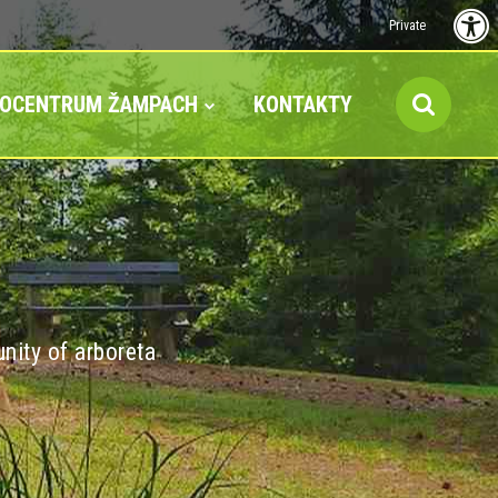
Private
FOCENTRUM ŽAMPACH
KONTAKTY
nity of arboreta