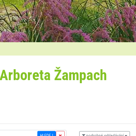
 Arboreta Žampach
HLEDEJ
podrobné vyhledávání