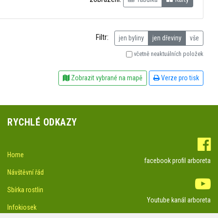
Filtr:
jen byliny
jen dřeviny
vše
včetně neaktuálních položek
Zobrazit vybrané na mapě
Verze pro tisk
RYCHLÉ ODKAZY
Home
facebook profil arboreta
Návštěvní řád
Sbírka rostlin
Youtube kanál arboreta
Infokiosek