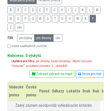
vědeckého jména
českého jména
A
B
C
D
E
F
G
H
I
J
K
L
M
N
O
P
Q
R
S
T
U
V
W
X
Y
Z
vše
Filtr:
jen byliny
jen dřeviny
vše
včetně neaktuálních položek
Nalezeno: 0 výskytů
(
Aplikované filtry:
jen dřeviny; název obsahuje: "Abies concolor
'Violacea'"; počáteční písmeno: Y - vědecké)
Zobrazit vybrané na mapě
Verze pro tisk
Vědecké
České
Původ
Odkazy
Lokalita
Druh
Rok
Info
jméno
jméno
Žádný záznam neodpovídá vyhledávacím kritériím.