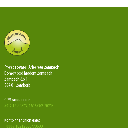
Provozovatel Arboreta Žampach
Domov pod hradem Žampach
Žampach č.p.1
564 01 Žamberk
GPS souřadnice:
50°2'16.598"N, 16°25'52.702"E
Konto finančních darů:
10006-102125664/0600