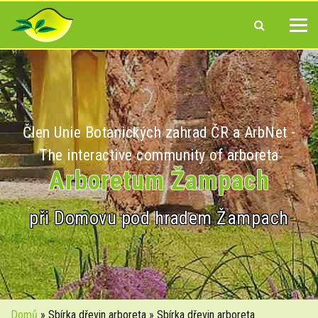
Člen Unie Botanických zahrad ČR a ArbNet -
The interactive community of arboreta
Arboretum Žampach
při Domovu pod hradem Žampach
Domů
» Sbírka dřevin arboreta » Sbírka dřevin arboreta