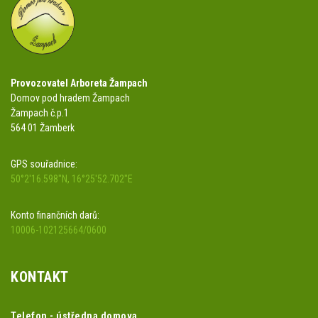
Provozovatel Arboreta Žampach
Domov pod hradem Žampach
Žampach č.p.1
564 01 Žamberk
GPS souřadnice:
50°2'16.598"N, 16°25'52.702"E
Konto finančních darů:
10006-102125664/0600
KONTAKT
Telefon - ústředna domova