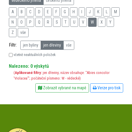
vědeckého jména
českého jména
A
B
C
D
E
F
G
H
I
J
K
L
M
N
O
P
Q
R
S
T
U
V
W
X
Y
Z
vše
Filtr:
jen byliny
jen dřeviny
vše
včetně neaktuálních položek
Nalezeno: 0 výskytů
(
Aplikované filtry:
jen dřeviny; název obsahuje: "Abies concolor
'Violacea'"; počáteční písmeno: W - vědecké)
Zobrazit vybrané na mapě
Verze pro tisk