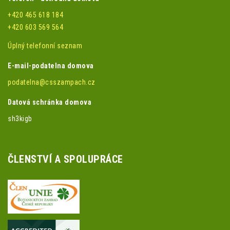
+420 465 618 184
+420 603 569 564
Úplný telefonní seznam
E-mail-podatelna domova
podatelna@csszampach.cz
Datová schránka domova
sh3kigb
ČLENSTVÍ A SPOLUPRÁCE