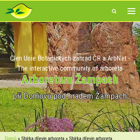
Člen Unie Botanických zahrad ČR a ArbNet -
The interactive community of arboreta
Arboretum Žampach
při Domovu pod hradem Žampach
Domů
» Sbírka dřevin arboreta » Sbírka dřevin arboreta