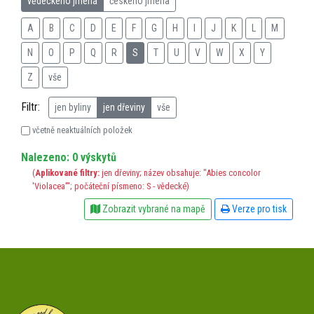
vědeckého jména
českého jména
A
B
C
D
E
F
G
H
I
J
K
L
M
N
O
P
Q
R
S
T
U
V
W
X
Y
Z
vše
Filtr:
jen byliny
jen dřeviny
vše
včetně neaktuálních položek
Nalezeno: 0 výskytů
(
Aplikované filtry:
jen dřeviny; název obsahuje: "Abies concolor
'Violacea'"; počáteční písmeno: S - vědecké)
Zobrazit vybrané na mapě
Verze pro tisk