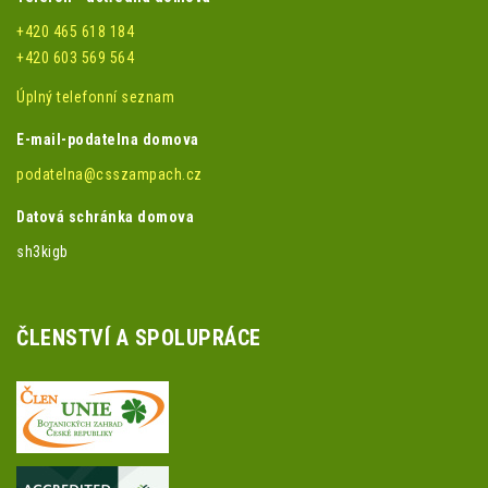
+420 465 618 184
+420 603 569 564
Úplný telefonní seznam
E-mail-podatelna domova
podatelna@csszampach.cz
Datová schránka domova
sh3kigb
ČLENSTVÍ A SPOLUPRÁCE