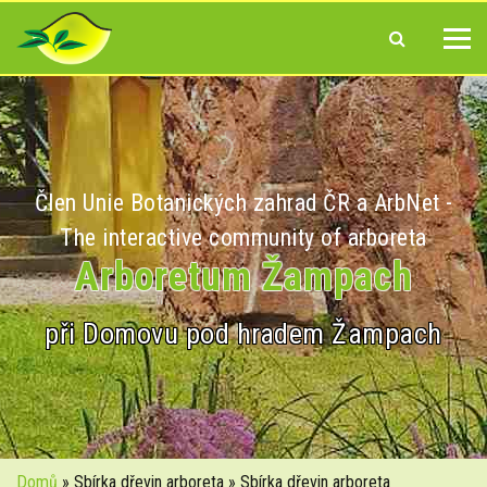
Člen Unie Botanických zahrad ČR a ArbNet -
The interactive community of arboreta
Arboretum Žampach
při Domovu pod hradem Žampach
Domů
» Sbírka dřevin arboreta » Sbírka dřevin arboreta