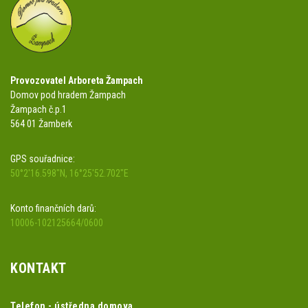
Provozovatel Arboreta Žampach
Domov pod hradem Žampach
Žampach č.p.1
564 01 Žamberk
GPS souřadnice:
50°2'16.598"N, 16°25'52.702"E
Konto finančních darů:
10006-102125664/0600
KONTAKT
Telefon - ústředna domova