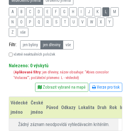
vědeckého jména
českého jména
A
B
C
D
E
F
G
H
I
J
K
L
M
N
O
P
Q
R
S
T
U
V
W
X
Y
Z
vše
Filtr:
jen byliny
jen dřeviny
vše
včetně neaktuálních položek
Nalezeno: 0 výskytů
(
Aplikované filtry:
jen dřeviny; název obsahuje: "Abies concolor
'Violacea'"; počáteční písmeno: L - vědecké)
Zobrazit vybrané na mapě
Verze pro tisk
Vědecké
České
Původ
Odkazy
Lokalita
Druh
Rok
Info
jméno
jméno
Žádný záznam neodpovídá vyhledávacím kritériím.