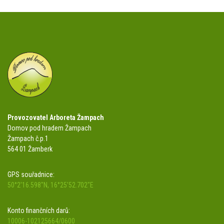
Provozovatel Arboreta Žampach
Domov pod hradem Žampach
Žampach č.p.1
564 01 Žamberk
GPS souřadnice:
50°2'16.598"N, 16°25'52.702"E
Konto finančních darů:
10006-102125664/0600