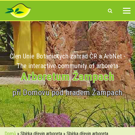
Člen Unie Botanických zahrad ČR a ArbNet -
The interactive community of arboreta
Arboretum Žampach
při Domovu pod hradem Žampach
Domů
» Sbírka dřevin arboreta » Sbírka dřevin arboreta