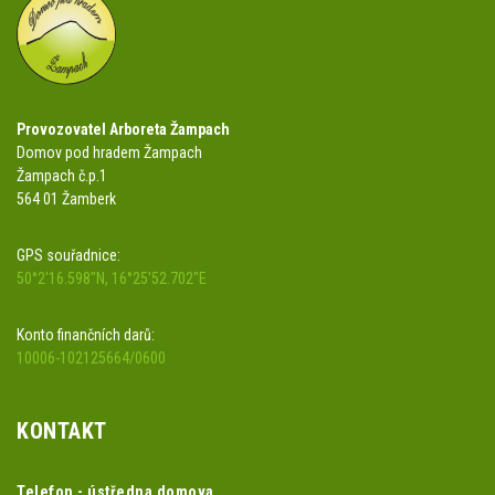
Provozovatel Arboreta Žampach
Domov pod hradem Žampach
Žampach č.p.1
564 01 Žamberk
GPS souřadnice:
50°2'16.598"N, 16°25'52.702"E
Konto finančních darů:
10006-102125664/0600
KONTAKT
Telefon - ústředna domova