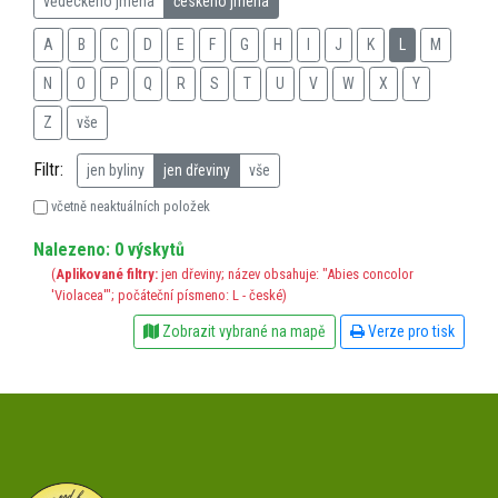
vědeckého jména
českého jména
A
B
C
D
E
F
G
H
I
J
K
L
M
N
O
P
Q
R
S
T
U
V
W
X
Y
Z
vše
Filtr:
jen byliny
jen dřeviny
vše
včetně neaktuálních položek
Nalezeno: 0 výskytů
(
Aplikované filtry:
jen dřeviny; název obsahuje: "Abies concolor
'Violacea'"; počáteční písmeno: L - české)
Zobrazit vybrané na mapě
Verze pro tisk