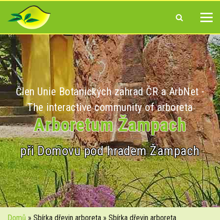
Člen Unie Botanických zahrad ČR a ArbNet -
The interactive community of arboreta
Arboretum Žampach
při Domovu pod hradem Žampach
Domů
» Sbírka dřevin arboreta » Sbírka dřevin arboreta