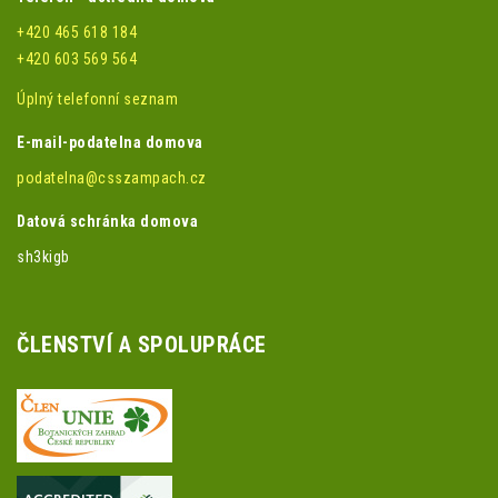
+420 465 618 184
+420 603 569 564
Úplný telefonní seznam
E-mail-podatelna domova
podatelna@csszampach.cz
Datová schránka domova
sh3kigb
ČLENSTVÍ A SPOLUPRÁCE