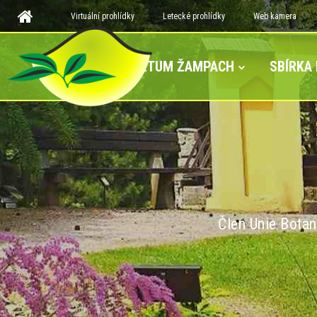
Virtuální prohlídky
Letecké prohlídky
Web kamera
ARBORETUM ŽAMPACH
SBÍRKA
Člen Unie Botan