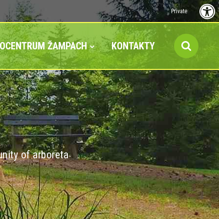
Private
FOCENTRUM ŽAMPACH
KONTAKTY
nity of arboreta