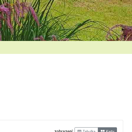
zobrazení:
Tabulka
Karty