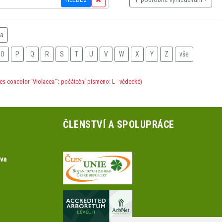
na
O
P
Q
R
S
T
U
V
W
X
Y
Z
vše
es concolor 'Violacea'"; počáteční písmeno: L - vědecké)
ČLENSTVÍ A SPOLUPRÁCE
ova