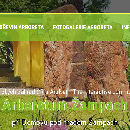
 DŘEVIN ARBORETA
FOTOGALERIE ARBORETA
IN
ických zahrad ČR a ArbNet - The interactive commu
Arboretum Žampach
při Domovu pod hradem Žampach