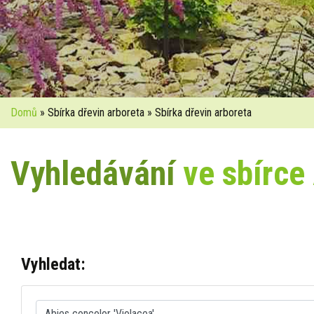
Domů
» Sbírka dřevin arboreta » Sbírka dřevin arboreta
Vyhledávání
ve sbírce
Vyhledat: