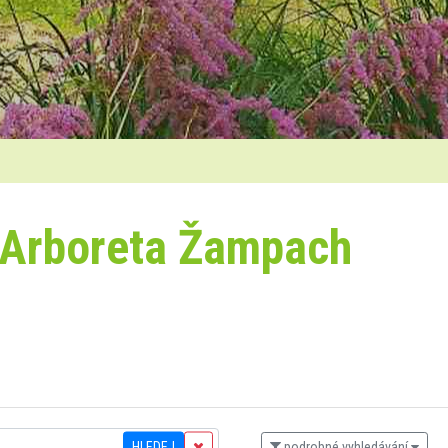
 Arboreta Žampach
HLEDEJ
podrobné vyhledávání