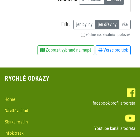
Filtr:
jen byliny
jen dřeviny
vše
včetně neaktuálních položek
Zobrazit vybrané na mapě
Verze pro tisk
RYCHLÉ ODKAZY
Home
facebook profil arboreta
Návštěvní řád
Sbírka rostlin
Youtube kanál arboreta
Infokiosek