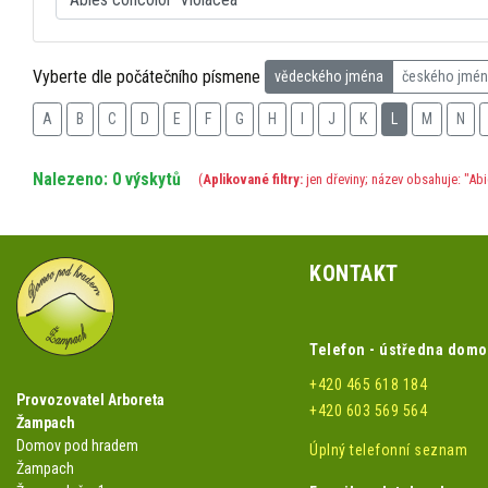
Vyberte dle počátečního písmene
vědeckého jména
českého jmé
A
B
C
D
E
F
G
H
I
J
K
L
M
N
Nalezeno: 0 výskytů
(
Aplikované filtry:
jen dřeviny; název obsahuje: "Abi
KONTAKT
Telefon - ústředna dom
+420 465 618 184
Provozovatel Arboreta
+420 603 569 564
Žampach
Domov pod hradem
Úplný telefonní seznam
Žampach