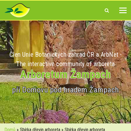
Člen Unie Botanických zahrad ČR a ArbNet -
The interactive community of arboreta
Arboretum Žampach
při Domovu pod hradem Žampach
Domů
» Sbírka dřevin arboreta » Sbírka dřevin arboreta