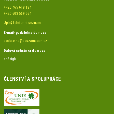
+420 465 618 184
+420 603 569 564
Úplný telefonní seznam
E-mail-podatelna domova
podatelna@csszampach.cz
Datová schránka domova
sh3kigb
ČLENSTVÍ A SPOLUPRÁCE