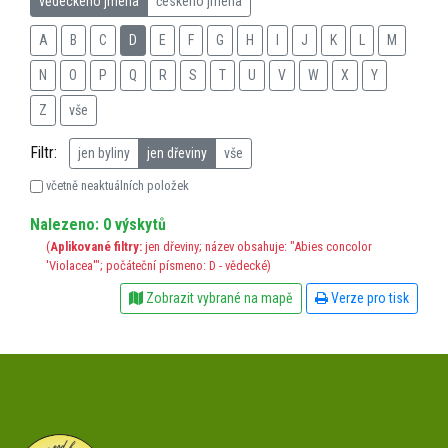
vědeckého jména
českého jména
A
B
C
D
E
F
G
H
I
J
K
L
M
N
O
P
Q
R
S
T
U
V
W
X
Y
Z
vše
Filtr:
jen byliny
jen dřeviny
vše
včetně neaktuálních položek
Nalezeno: 0 výskytů
(
Aplikované filtry:
jen dřeviny; název obsahuje: "Abies concolor
'Violacea'"; počáteční písmeno: D - vědecké)
Zobrazit vybrané na mapě
Verze pro tisk