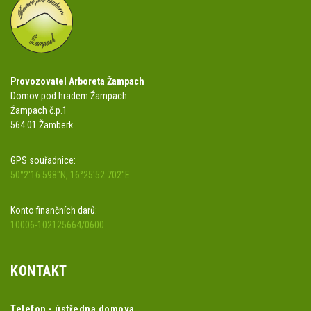
Provozovatel Arboreta Žampach
Domov pod hradem Žampach
Žampach č.p.1
564 01 Žamberk
GPS souřadnice:
50°2'16.598"N, 16°25'52.702"E
Konto finančních darů:
10006-102125664/0600
KONTAKT
Telefon - ústředna domova