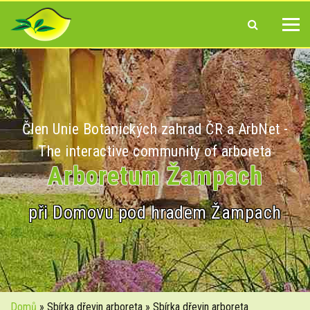
Člen Unie Botanických zahrad ČR a ArbNet -
The interactive community of arboreta
Arboretum Žampach
při Domovu pod hradem Žampach
Domů
» Sbírka dřevin arboreta » Sbírka dřevin arboreta