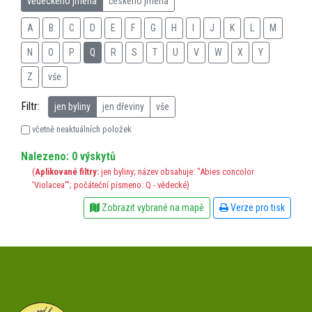
vědeckého jména
českého jména
A
B
C
D
E
F
G
H
I
J
K
L
M
N
O
P
Q
R
S
T
U
V
W
X
Y
Z
vše
Filtr:
jen byliny
jen dřeviny
vše
včetně neaktuálních položek
Nalezeno: 0 výskytů
(
Aplikované filtry:
jen byliny; název obsahuje: "Abies concolor
'Violacea'"; počáteční písmeno: Q - vědecké)
Zobrazit vybrané na mapě
Verze pro tisk