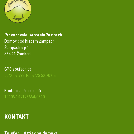
Provozovatel Arboreta Žampach
Domov pod hradem Žampach
Žampach č.p.1
564 01 Žamberk
GPS souřadnice:
50°2'16.598"N, 16°25'52.702"E
Konto finančních darů:
10006-102125664/0600
KONTAKT
Telefon - ústředna domova