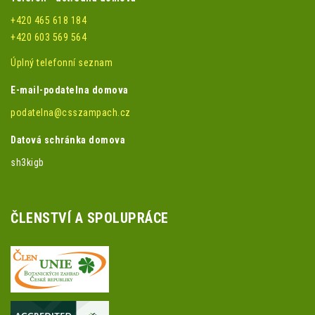
+420 465 618 184
+420 603 569 564
Úplný telefonní seznam
E-mail-podatelna domova
podatelna@csszampach.cz
Datová schránka domova
sh3kigb
ČLENSTVÍ A SPOLUPRÁCE