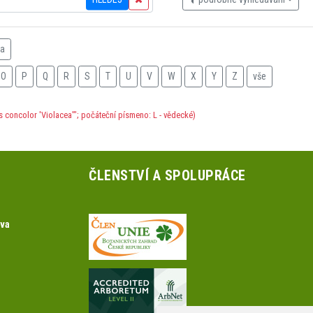
na
O
P
Q
R
S
T
U
V
W
X
Y
Z
vše
s concolor 'Violacea'"; počáteční písmeno: L - vědecké)
ČLENSTVÍ A SPOLUPRÁCE
ova