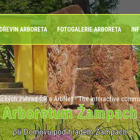
 DŘEVIN ARBORETA
FOTOGALERIE ARBORETA
IN
ických zahrad ČR a ArbNet - The interactive commu
Arboretum Žampach
při Domovu pod hradem Žampach