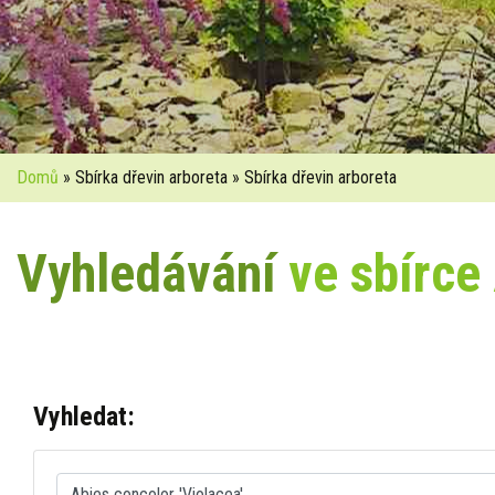
Domů
» Sbírka dřevin arboreta » Sbírka dřevin arboreta
Vyhledávání
ve sbírce
Vyhledat: