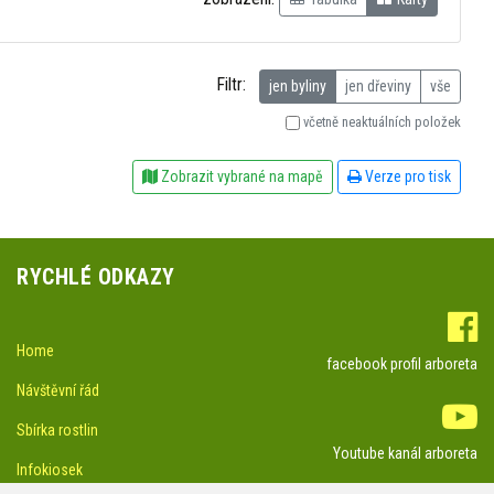
Filtr:
jen byliny
jen dřeviny
vše
včetně neaktuálních položek
Zobrazit vybrané na mapě
Verze pro tisk
RYCHLÉ ODKAZY
Home
facebook profil arboreta
Návštěvní řád
Sbírka rostlin
Youtube kanál arboreta
Infokiosek