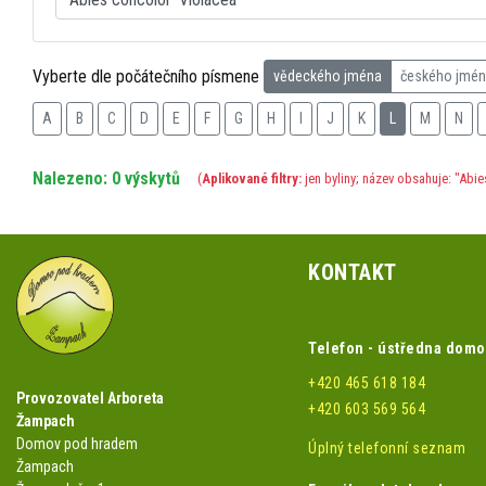
Vyberte dle počátečního písmene
vědeckého jména
českého jmé
A
B
C
D
E
F
G
H
I
J
K
L
M
N
Nalezeno: 0 výskytů
(
Aplikované filtry:
jen byliny; název obsahuje: "Abie
KONTAKT
Telefon - ústředna dom
+420 465 618 184
Provozovatel Arboreta
+420 603 569 564
Žampach
Domov pod hradem
Úplný telefonní seznam
Žampach