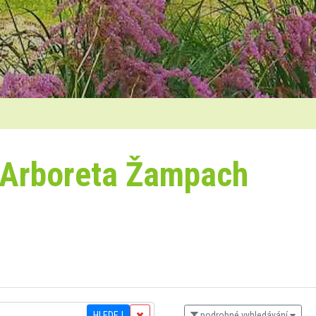
 Arboreta Žampach
HLEDEJ
podrobné vyhledávání