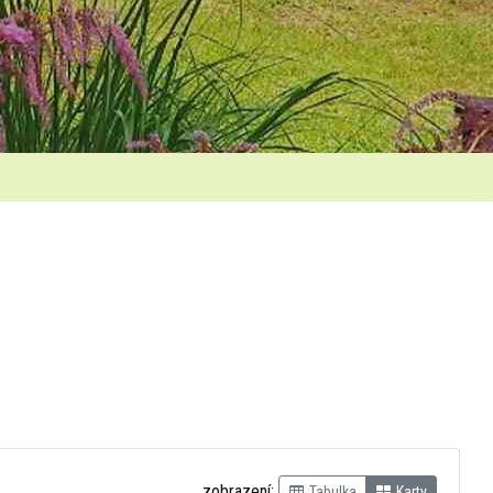
zobrazení:
Tabulka
Karty