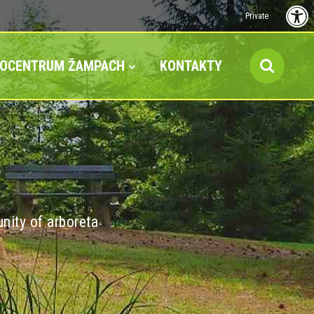
Private
FOCENTRUM ŽAMPACH
KONTAKTY
nity of arboreta