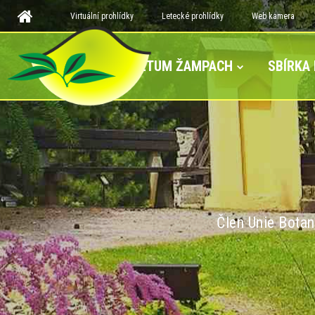
Virtuální prohlídky
Letecké prohlídky
Web kamera
ARBORETUM ŽAMPACH
SBÍRKA
Člen Unie Botan