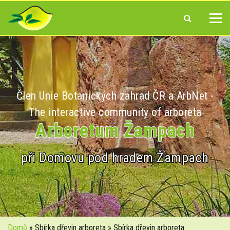
Člen Unie Botanických zahrad ČR a ArbNet -
The interactive community of arboreta
Arboretum Žampach
při Domovu pod hradem Žampach
Domů
» Sbírka dřevin arboreta » Sbírka dřevin arboreta