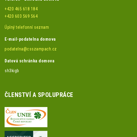
+420 465 618 184
+420 603 569 564
Úplný telefonní seznam
E-mail-podatelna domova
podatelna@csszampach.cz
Datová schránka domova
sh3kigb
ČLENSTVÍ A SPOLUPRÁCE