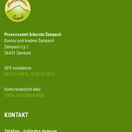
Provozovatel Arboreta Žampach
Domov pod hradem Žampach
Žampach č.p.1
564 01 Žamberk
GPS souřadnice:
50°2'16.598"N, 16°25'52.702"E
Konto finančních darů:
10006-102125664/0600
KONTAKT
Telefon - ústředna domova