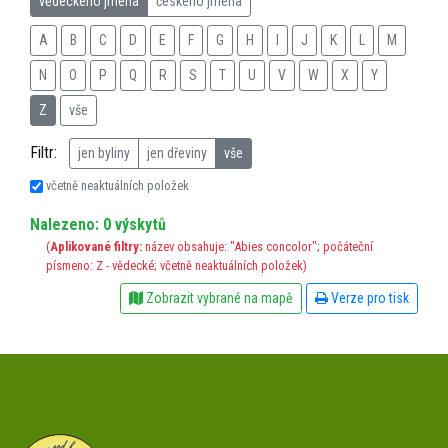
vědeckého jména
českého jména
A
B
C
D
E
F
G
H
I
J
K
L
M
N
O
P
Q
R
S
T
U
V
W
X
Y
Z
vše
Filtr:
jen byliny
jen dřeviny
vše
včetně neaktuálních položek
Nalezeno: 0 výskytů
(
Aplikované filtry:
název obsahuje: "Abies concolor"; počáteční
písmeno: Z - vědecké; včetně neaktuálních položek)
Zobrazit vybrané na mapě
Verze pro tisk