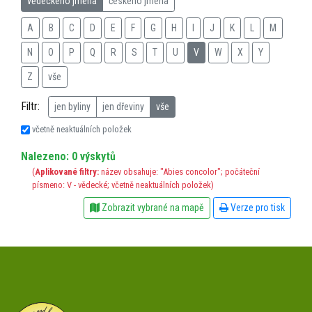
vědeckého jména
českého jména
A
B
C
D
E
F
G
H
I
J
K
L
M
N
O
P
Q
R
S
T
U
V
W
X
Y
Z
vše
Filtr:
jen byliny
jen dřeviny
vše
včetně neaktuálních položek
Nalezeno: 0 výskytů
(
Aplikované filtry:
název obsahuje: "Abies concolor"; počáteční
písmeno: V - vědecké; včetně neaktuálních položek)
Zobrazit vybrané na mapě
Verze pro tisk