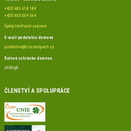
+420 465 618 184
+420 603 569 564
Úplný telefonní seznam
E-mail-podatelna domova
podatelna@csszampach.cz
Datová schránka domova
sh3kigb
ČLENSTVÍ A SPOLUPRÁCE