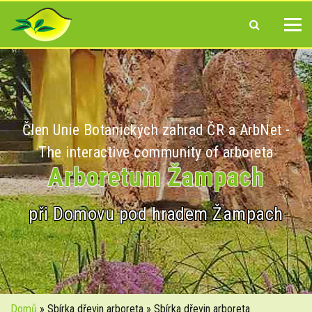
Člen Unie Botanických zahrad ČR a ArbNet -
The interactive community of arboreta
Arboretum Žampach
při Domovu pod hradem Žampach
Domů
» Sbírka dřevin arboreta » Sbírka dřevin arboreta