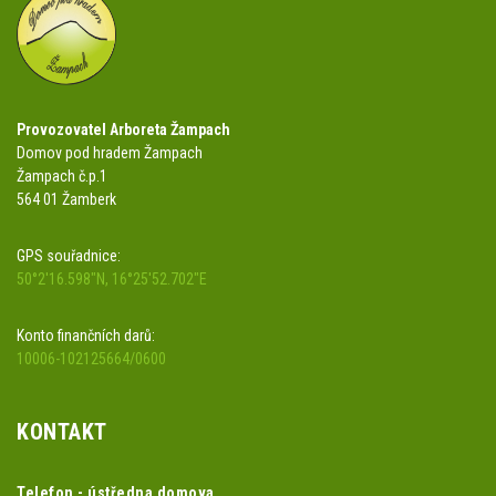
Provozovatel Arboreta Žampach
Domov pod hradem Žampach
Žampach č.p.1
564 01 Žamberk
GPS souřadnice:
50°2'16.598"N, 16°25'52.702"E
Konto finančních darů:
10006-102125664/0600
KONTAKT
Telefon - ústředna domova